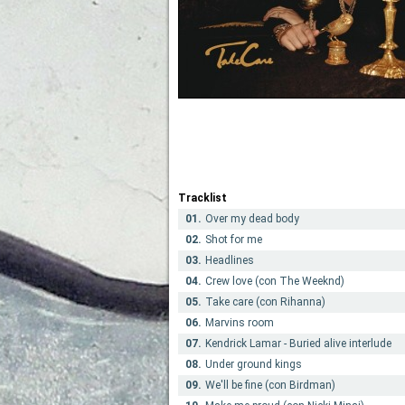
Tracklist
01.
Over my dead body
02.
Shot for me
03.
Headlines
04.
Crew love (con The Weeknd)
05.
Take care (con Rihanna)
06.
Marvins room
07.
Kendrick Lamar - Buried alive interlude
08.
Under ground kings
09.
We'll be fine (con Birdman)