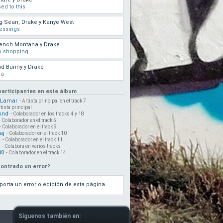
ed to this
g Sean, Drake y Kanye West
essings
ench Montana y Drake
o shopping
d Bunny y Drake
ia
 participantes en este álbum
 Lamar
- Artista principal en el track 7
rtista principal
knd
- Colaborador en los tracks 4 y 18
- Colaborador en el track 5
- Colaborador en el track 9
aj
- Colaborador en el track 10
s
- Colaborador en el track 11
- Colabora en varios tracks
00
- Colaborador en el track 14
ontrado un error?
porta un error o edición de esta página
Síguenos también en: