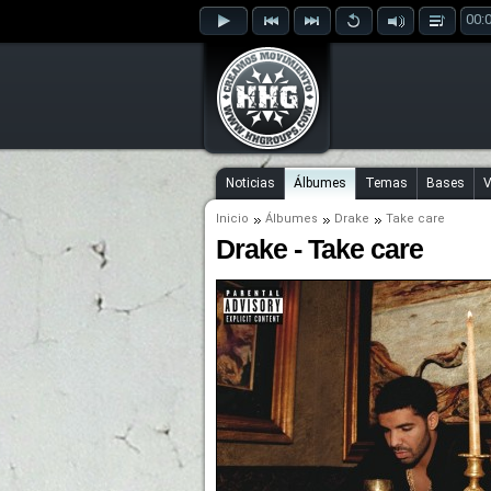
00:
Noticias
Álbumes
Temas
Bases
V
Inicio
Álbumes
Drake
Take care
Drake - Take care