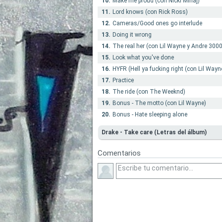
10.
Make me proud (con Nicki Minaj)
11.
Lord knows (con Rick Ross)
12.
Cameras/Good ones go interlude
13.
Doing it wrong
14.
The real her (con Lil Wayne y Andre 3000
15.
Look what you've done
16.
HYFR (Hell ya fucking right (con Lil Wayn
17.
Practice
18.
The ride (con The Weeknd)
19.
Bonus - The motto (con Lil Wayne)
20.
Bonus - Hate sleeping alone
Drake - Take care (Letras del álbum)
Comentarios