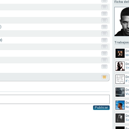
Ficha del
)
e)
Trabajos
D
Mo
D
Th
D
If
D
V
D
No
Publicar
D
S
Fu