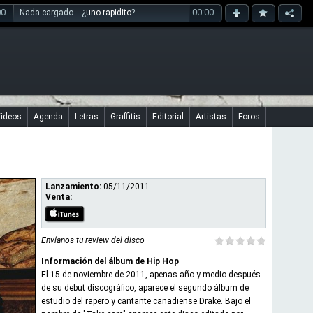
00
00:00
Nada cargado... ¿
uno rapidito
?
ideos
Agenda
Letras
Graffitis
Editorial
Artistas
Foros
Lanzamiento:
05/11/2011
Venta:
Envíanos tu review del disco
Información del álbum de Hip Hop
El 15 de noviembre de 2011, apenas año y medio después
de su debut discográfico, aparece el segundo álbum de
estudio del rapero y cantante canadiense Drake. Bajo el