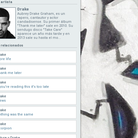
 artista
Drake
Aubrey Drake Graham, es un
rapero, cantautor y actor
candadisense. Su primer álbum
"Thank me later" sale en 2010. Su
sendugo disco "Take Care"
aparece un año más tarde y en
2013 sale su hasta el mo...
 relacionados
rake
re life
rake
ank me later
rake
 you're reading this it's too late
rake
iews
rake
thing was the same
rake
corpion
ture y Drake