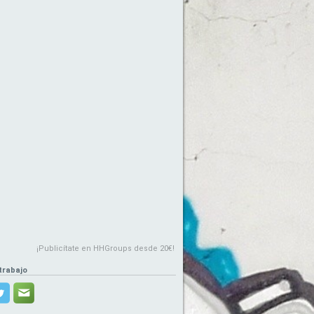
¡Publicítate en HHGroups desde 20€!
trabajo