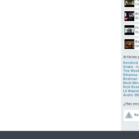
Us
Bi
Bl
Fr
N
Ba
M
Artistas
Kendrick
Drake
- A
The Wee
Rihanna
Birdman
Nicki Min
Rick Ros
Lil Wayne
Andre 30
¿Has enc
Re