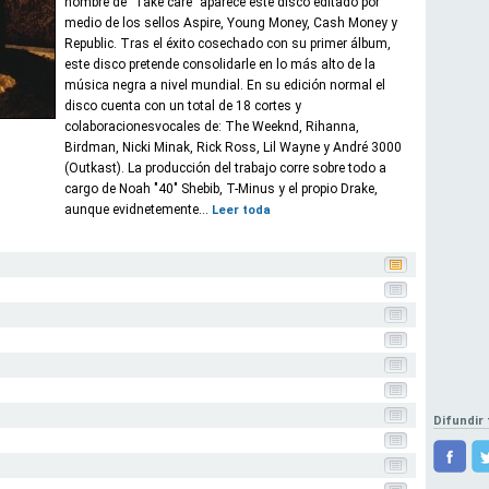
nombre de "Take care" aparece este disco editado por
medio de los sellos Aspire, Young Money, Cash Money y
Republic. Tras el éxito cosechado con su primer álbum,
este disco pretende consolidarle en lo más alto de la
música negra a nivel mundial. En su edición normal el
disco cuenta con un total de 18 cortes y
colaboracionesvocales de: The Weeknd, Rihanna,
Birdman, Nicki Minak, Rick Ross, Lil Wayne y André 3000
(Outkast). La producción del trabajo corre sobre todo a
cargo de Noah "40" Shebib, T-Minus y el propio Drake,
aunque evidnetemente...
Leer toda
Difundir 