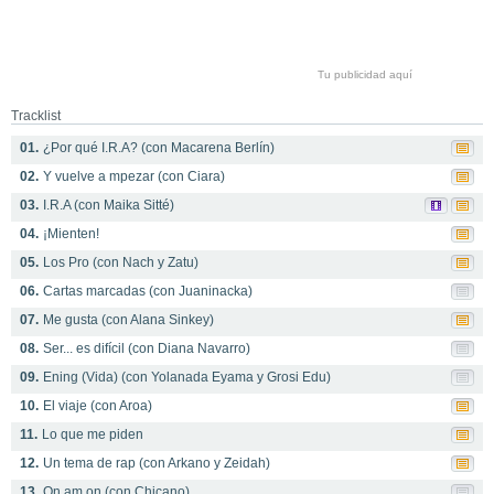
Tu publicidad aquí
Tracklist
01.
¿Por qué I.R.A? (con Macarena Berlín)
02.
Y vuelve a mpezar (con Ciara)
03.
I.R.A (con Maika Sitté)
04.
¡Mienten!
05.
Los Pro (con Nach y Zatu)
06.
Cartas marcadas (con Juaninacka)
07.
Me gusta (con Alana Sinkey)
08.
Ser... es difícil (con Diana Navarro)
09.
Ening (Vida) (con Yolanada Eyama y Grosi Edu)
10.
El viaje (con Aroa)
11.
Lo que me piden
12.
Un tema de rap (con Arkano y Zeidah)
13.
On am on (con Chicano)