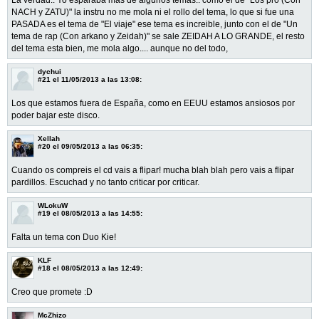
NACH y ZATU)" la instru no me mola ni el rollo del tema, lo que si fue una
PASADA es el tema de "El viaje" ese tema es increible, junto con el de "Un
tema de rap (Con arkano y Zeidah)" se sale ZEIDAH A LO GRANDE, el resto
del tema esta bien, me mola algo.... aunque no del todo,
dychui
#21
el 11/05/2013 a las 13:08:
Los que estamos fuera de España, como en EEUU estamos ansiosos por
poder bajar este disco.
Xellah
#20
el 09/05/2013 a las 06:35:
Cuando os compreis el cd vais a flipar! mucha blah blah pero vais a flipar
pardillos. Escuchad y no tanto criticar por criticar.
WLokuW
#19
el 08/05/2013 a las 14:55:
Falta un tema con Duo Kie!
KLF
#18
el 08/05/2013 a las 12:49:
Creo que promete :D
McZhizo