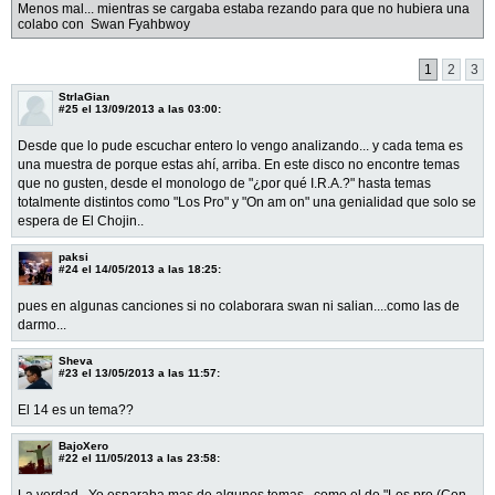
Menos mal... mientras se cargaba estaba rezando para que no hubiera una
colabo con Swan Fyahbwoy
1
2
3
StrlaGian
#25
el 13/09/2013 a las 03:00:
Desde que lo pude escuchar entero lo vengo analizando... y cada tema es
una muestra de porque estas ahí, arriba. En este disco no encontre temas
que no gusten, desde el monologo de "¿por qué I.R.A.?" hasta temas
totalmente distintos como "Los Pro" y "On am on" una genialidad que solo se
espera de El Chojin..
paksi
#24
el 14/05/2013 a las 18:25:
pues en algunas canciones si no colaborara swan ni salian....como las de
darmo...
Sheva
#23
el 13/05/2013 a las 11:57:
El 14 es un tema??
BajoXero
#22
el 11/05/2013 a las 23:58:
La verdad.. Yo esparaba mas de algunos temas.. como el de "Los pro (Con