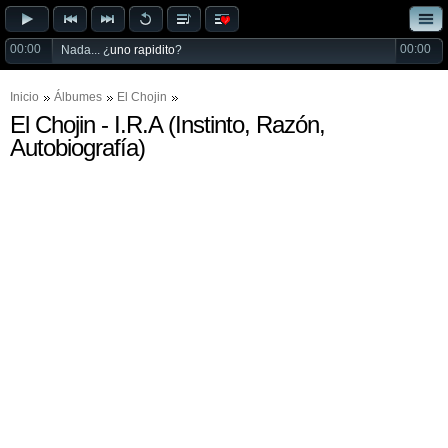
00:00
00:00
Nada... ¿
uno rapidito
?
Inicio
Álbumes
El Chojin
El Chojin - I.R.A (Instinto, Razón,
Autobiografía)