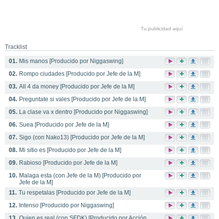
Tu publicidad aquí
Tracklist
01.
Mis manos [Producido por Niggaswing]
02.
Rompo ciudades [Producido por Jefe de la M]
03.
All 4 da money [Producido por Jefe de la M]
04.
Preguntate si vales [Producido por Jefe de la M]
05.
La clase va x dentro [Producido por Niggaswing]
06.
Suea [Producido por Jefe de la M]
07.
Sigo (con Nako13) [Producido por Jefe de la M]
08.
Mi sitio es [Producido por Jefe de la M]
09.
Rabioso [Producido por Jefe de la M]
10.
Malaga esta (con Jefe de la M) [Producido por
Jefe de la M]
11.
Tu respetalas [Producido por Jefe de la M]
12.
Intenso [Producido por Niggaswing]
13.
Quien es real (con SFDK) [Producido por Acción