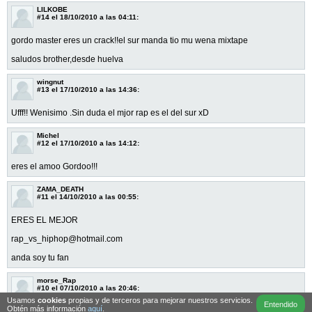
LILKOBE
#14
el 18/10/2010 a las 04:11:
gordo master eres un crack!!el sur manda tio mu wena mixtape
saludos brother,desde huelva
wingnut
#13
el 17/10/2010 a las 14:36:
Ufff!! Wenisimo .Sin duda el mjor rap es el del sur xD
Michel
#12
el 17/10/2010 a las 14:12:
eres el amoo Gordoo!!!
ZAMA_DEATH
#11
el 14/10/2010 a las 00:55:
ERES EL MEJOR
rap_vs_hiphop@hotmail.com
anda soy tu fan
morse_Rap
#10
el 07/10/2010 a las 20:46:
Usamos
cookies
propias y de terceros para mejorar nuestros servicios.
Entendido
Obtén más información
aquí
.
yeahh niGGa el sur esta de nuevo akii ..!!