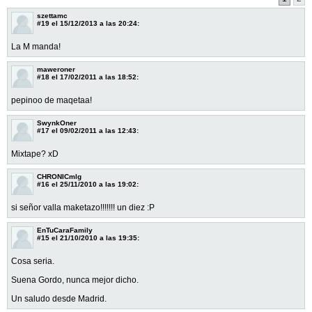
szettamc
#19
el 15/12/2013 a las 20:24:
La M manda!
maweroner
#18
el 17/02/2011 a las 18:52:
pepinoo de maqetaa!
SwynkOner
#17
el 09/02/2011 a las 12:43:
Mixtape? xD
CHRONICmlg
#16
el 25/11/2010 a las 19:02:
si señor valla maketazo!!!!!!! un diez :P
EnTuCaraFamily
#15
el 21/10/2010 a las 19:35:
Cosa seria.
Suena Gordo, nunca mejor dicho.
Un saludo desde Madrid.