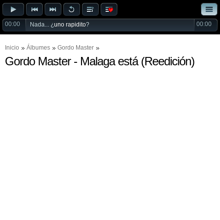
00:00
00:00
Nada... ¿
uno rapidito
?
Inicio
Álbumes
Gordo Master
Gordo Master - Malaga está (Reedición)