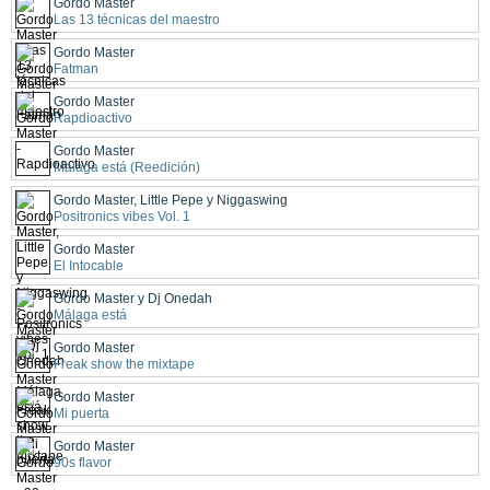
Gordo Master
Las 13 técnicas del maestro
Gordo Master
Fatman
Gordo Master
Rapdioactivo
Gordo Master
Malaga está (Reedición)
Gordo Master, Little Pepe y Niggaswing
Positronics vibes Vol. 1
Gordo Master
El Intocable
Gordo Master y Dj Onedah
Málaga está
Gordo Master
Freak show the mixtape
Gordo Master
Mi puerta
Gordo Master
90s flavor