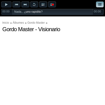
00:00
00:00
Nada... ¿
uno rapidito
?
Inicio
Álbumes
Gordo Master
Gordo Master - Visionario