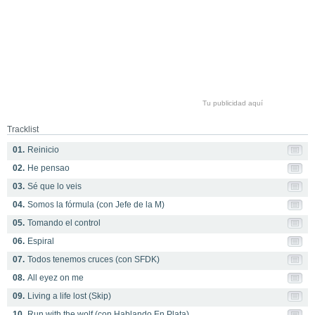
Tu publicidad aquí
Tracklist
01.
Reinicio
02.
He pensao
03.
Sé que lo veis
04.
Somos la fórmula (con Jefe de la M)
05.
Tomando el control
06.
Espiral
07.
Todos tenemos cruces (con SFDK)
08.
All eyez on me
09.
Living a life lost (Skip)
10.
Run with the wolf (con Hablando En Plata)