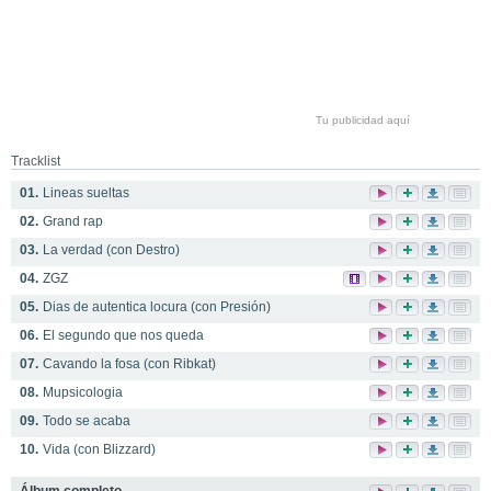
Tu publicidad aquí
Tracklist
01.
Lineas sueltas
02.
Grand rap
03.
La verdad (con Destro)
04.
ZGZ
05.
Dias de autentica locura (con Presión)
06.
El segundo que nos queda
07.
Cavando la fosa (con Ribkat)
08.
Mupsicologia
09.
Todo se acaba
10.
Vida (con Blizzard)