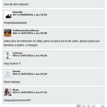
una de las mejores
HelaxMc
#67
el 09/08/2011 a las 15:54:
maquetazaaaaaa
TrafikantesDeLaRimah
#66
el 14/07/2011 a las 20:48:
estos tios se merecen un altar, pero la pena es lo de cash, apoyo para sus
familias y pablo y morgan
senseye
#65
el 14/07/2011 a las 05:20:
muy bueno !!
Swett1
#64
el 13/07/2011 a las 22:30:
Gran trabajo.
Biuty
#63
el 13/07/2011 a las 07:16:
maquetonnnnnnn!!!!!
...
1
2
3
4
8