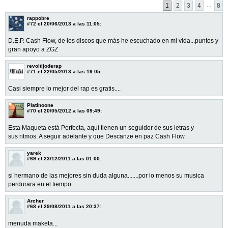
...
1
2
3
4
8
rappobre
#72
el 20/06/2013 a las 11:05:
D.E.P. Cash Flow, de los discos que más he escuchado en mi vida...puntos y
gran apoyo a ZGZ
revoltijoderap
#71
el 22/05/2013 a las 19:05:
Casi siempre lo mejor del rap es gratis....
Platinoone
#70
el 20/05/2012 a las 09:49:
Esta Maqueta está Perfecta, aquí tienen un seguidor de sus letras y
sus ritmos. A seguir adelante y que Descanze en paz Cash Flow.
yarek
#69
el 23/12/2011 a las 01:00:
si hermano de las mejores sin duda alguna.......por lo menos su musica
perdurara en el tiempo.
Archer
#68
el 29/08/2011 a las 20:37:
menuda maketa...