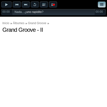
00:00
00:00
Nada... ¿
uno rapidito
?
Inicio
Álbumes
Grand Groove
Grand Groove - II