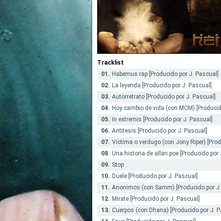
Tracklist
01.
Habemus rap [Producido por J. Pascual]
02.
La leyenda [Producido por J. Pascual]
03.
Autorretrato [Producido por J. Pascual]
04.
Hoy cambio de vida (con MCM) [Producid
05.
In extremis [Producido por J. Pascual]
06.
Antitesis [Producido por J. Pascual]
07.
Victima o verdugo (con Jony Riper) [Prod
08.
Una historia de allan poe [Producido por 
09.
Stop
10.
Duele [Producido por J. Pascual]
11.
Anonimos (con Samm) [Producido por J.
12.
Mirate [Producido por J. Pascual]
13.
Cuerpos (con Dhana) [Producido por J. P