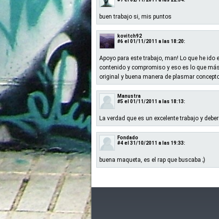
buen trabajo si, mis puntos
kovitch92
#6
el 01/11/2011 a las 18:20:
Apoyo para este trabajo, man! Lo que he ido
contenido y compromiso y eso es lo que más 
original y buena manera de plasmar conceptos
Manustra
#5
el 01/11/2011 a las 18:13:
La verdad que es un excelente trabajo y deber
Fondado
#4
el 31/10/2011 a las 19:33:
buena maqueta, es el rap que buscaba ;)