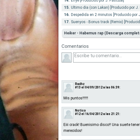
14.
Enye [Producido por J. Pascual]
15.
Ultimo dia (con Lakan) [Producido por J.
16.
Despedida en 2 minutos [Producido por J
17.
Suenyos - Bonus track (Remix) [Producid
Heiker - Habemus rap (Descarga complet
Comentarios
Radhz
#13
el 04/09/2012 a las 06:39:
Mis puntos!!!!!!
Notico
#12
el 16/04/2012 a las 21:21:
Eiii crack! Buenisimo disco!! Una suerte tener
merecidos!