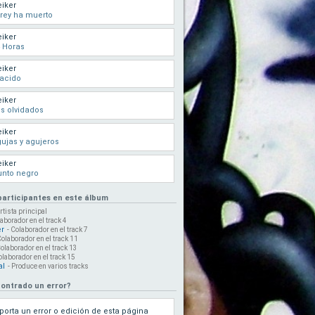
iker
 rey ha muerto
iker
 Horas
iker
acido
iker
s olvidados
iker
ujas y agujeros
iker
unto negro
 participantes en este álbum
Artista principal
laborador en el track 4
er
- Colaborador en el track 7
Colaborador en el track 11
Colaborador en el track 13
olaborador en el track 15
al
- Produce en varios tracks
ontrado un error?
porta un error o edición de esta página