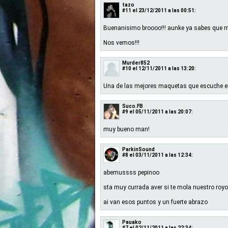
tazo
#11
el 23/12/2011 a las 00:51:
Buenanisimo broooo!!! aunke ya sabes que
Nos vemos!!!
Murder852
#10
el 12/11/2011 a las 13:20:
Una de las mejores maquetas que escuche e
Suco.FB
#9
el 05/11/2011 a las 20:07:
muy bueno man!
ParkinSound
#8
el 03/11/2011 a las 12:34:
abemussss pepinoo
sta muy currada aver si te mola nuestro royo
ai van esos puntos y un fuerte abrazo
Pauako
#7
el 02/11/2011 a las 22:34: