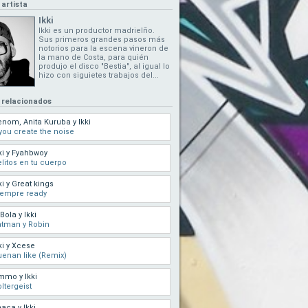
 artista
Ikki
Ikki es un productor madrielño.
Sus primeros grandes pasos más
notorios para la escena vineron de
la mano de Costa, para quién
produjo el disco "Bestia", al igual lo
hizo con siguietes trabajos del...
 relacionados
nom, Anita Kuruba y Ikki
 you create the noise
ki y Fyahbwoy
litos en tu cuerpo
ki y Great kings
iempre ready
 Bola y Ikki
tman y Robin
ki y Xcese
enan like (Remix)
mo y Ikki
ltergeist
aca y Ikki