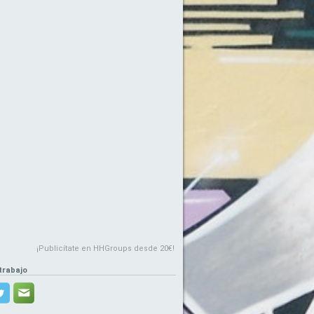
¡Publicítate en HHGroups desde 20€!
trabajo