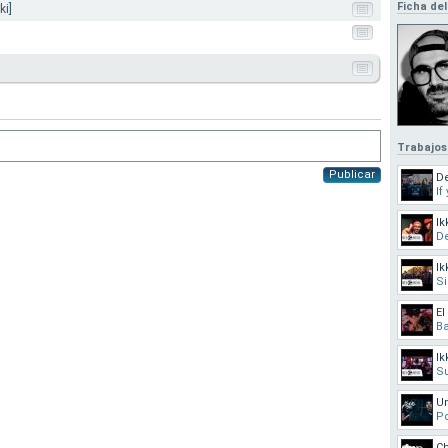
Ficha del
ki]
Trabajos
Publicar
De
If
Ik
De
Ik
S
El
Ba
Ik
Su
Um
Po
Ch