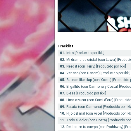
Tracklist
01.
Intro [Producido por Ikki]
02.
Mi drama de cristal (con Lawer) [Producid
03.
Need it (con Terry) [Producido por Ikki]
04.
Veneno (con Denom) [Producido por Ikki]
05.
Suenan like clap (con Xcese) [Producido p
06.
El gallito (con Carmona y Costa) [Produci
07.
B-ses [Producido por Ikki]
08.
Lima azucar (con Sami d'oro) [Producido 
09.
Ratata (con Carmona) [Producido por Ikk
10.
Hijo del mal (con Arce) [Producido por Ikk
11.
Todo el dolor (con Costa) [Producido por 
12.
Detilos en tu cuerpo (con Fyahbwoy) [Prod