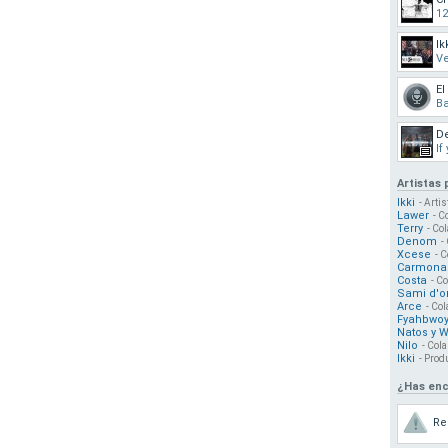
12
Ik
V
El
Ba
De
If
Artistas
Ikki
- Arti
Lawer
- C
Terry
- Co
Denom
-
Xcese
- C
Carmona
Costa
- C
Sami d'o
Arce
- Col
Fyahbwo
Natos y 
Nilo
- Cola
Ikki
- Prod
¿Has enc
Re