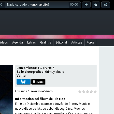
00
00:00
Nada cargado... ¿
uno rapidito
?
ideos
Agenda
Letras
Graffitis
Editorial
Artistas
Foros
Lanzamiento:
10/12/2015
Sello discográfico:
Grimey Music
Venta:
Envíanos tu review del disco
Información del álbum de Hip Hop
El 10 de Diciembre aparece a través de Grimey Music el
nuevo disco de Ikki; su debut discográfico. Muchos
conoceréis al artista por acompañar a Costa en muchos