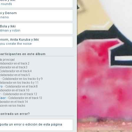
 rounds
ki y Denom
eneno
 Bola y Ikki
tman y robin
nom, Anita Kuruba y Ikki
 you create the noise
 participantes en este álbum
sta principal
olaborador en el track 2
laborador en el track 3
 Colaborador en el track 4
olaborador en el track 5
- Colaborador en los tracks 6 y 9
olaborador en los tracks 6 y 11
ro
- Colaborador en el track 8
aborador en el track 10
y
- Colaborador en el track 12
Waor
- Colaborador en el track 13
borador en el track 14
uce en varios tracks
ontrado un error?
porta un error o edición de esta página