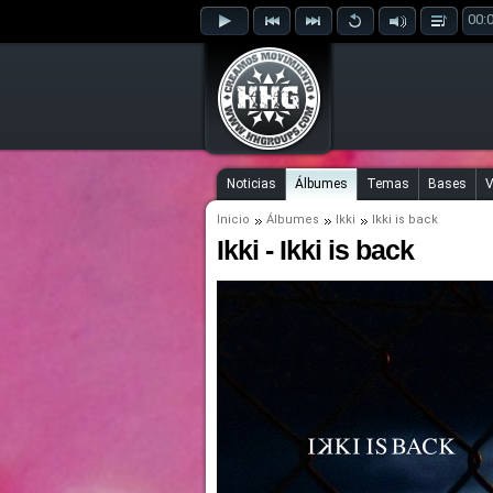
00:
Noticias
Álbumes
Temas
Bases
V
Inicio
Álbumes
Ikki
Ikki is back
Ikki - Ikki is back