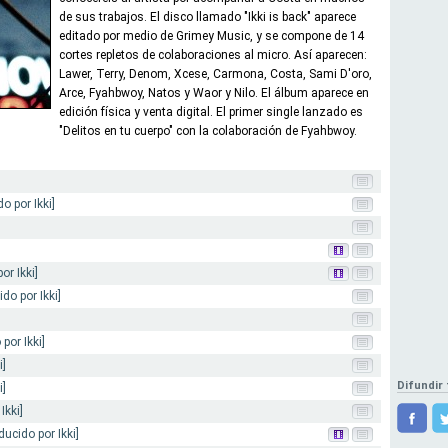
de sus trabajos. El disco llamado "Ikki is back" aparece
editado por medio de Grimey Music, y se compone de 14
cortes repletos de colaboraciones al micro. Así aparecen:
Lawer, Terry, Denom, Xcese, Carmona, Costa, Sami D'oro,
Arce, Fyahbwoy, Natos y Waor y Nilo. El álbum aparece en
edición física y venta digital. El primer single lanzado es
"Delitos en tu cuerpo" con la colaboración de Fyahbwoy.
o por Ikki]
or Ikki]
do por Ikki]
por Ikki]
i]
Difundir 
i]
Ikki]
ucido por Ikki]