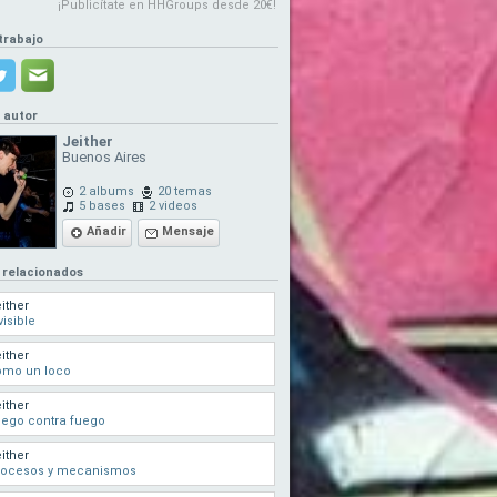
¡Publicítate en HHGroups desde 20€!
trabajo
l autor
Jeither
Buenos Aires
2 albums
20 temas
5 bases
2 videos
Añadir
Mensaje
 relacionados
ither
visible
ither
omo un loco
ither
ego contra fuego
ither
rocesos y mecanismos