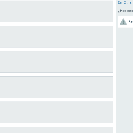
Ear 2 tha
¿Has enc
Re