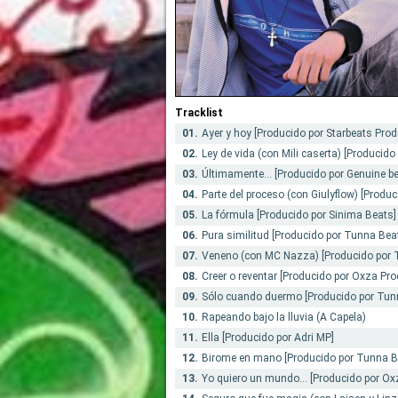
Tracklist
01.
Ayer y hoy [Producido por Starbeats Prod
02.
Ley de vida (con Mili caserta) [Producido
03.
Últimamente... [Producido por Genuine be
04.
Parte del proceso (con Giulyflow) [Produ
05.
La fórmula [Producido por Sinima Beats]
06.
Pura similitud [Producido por Tunna Bea
07.
Veneno (con MC Nazza) [Producido por 
08.
Creer o reventar [Producido por Oxza Pr
09.
Sólo cuando duermo [Producido por Tun
10.
Rapeando bajo la lluvia (A Capela)
11.
Ella [Producido por Adri MP]
12.
Birome en mano [Producido por Tunna B
13.
Yo quiero un mundo... [Producido por O