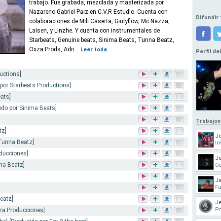
trabajo. Fue grabada, mezclada y masterizada por
Nazareno Gabriel Paiz en C.V.R Estudio. Cuenta con
Difundir 
colaboraciones de Mili Caserta, Giulyflow, Mc Nazza,
Laisen, y Linzhe. Y cuenta con instrumentales de
Starbeats, Genuine beats, Sinima Beats, Tunna Beatz,
Oxza Prods, Adri...
Leer toda
Perfil de
uctions]
 por Starbeats Productions]
ats]
cido por Sinima Beats]
Trabajos
tz]
Je
Tunna Beatz]
In
oducciones]
Je
na Beatz]
C
Je
Fu
eatz]
Je
P
xza Producciones]