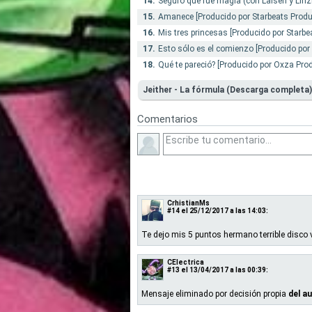
14.
Seguro que fue magia (con Laisen y Linzh
15.
Amanece [Producido por Starbeats Produ
16.
Mis tres princesas [Producido por Starbe
17.
Esto sólo es el comienzo [Producido por
18.
Qué te pareció? [Producido por Oxza Pro
Jeither - La fórmula (Descarga completa)
Comentarios
CrhistianMs
#14
el 25/12/2017 a las 14:03:
Te dejo mis 5 puntos hermano terrible disc
CElectrica
#13
el 13/04/2017 a las 00:39:
Mensaje eliminado por decisión propia
del a