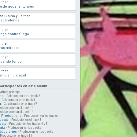
ither
esde aquel entonces
to Gioino y Jeither
uscándonos
ither
ego contra fuego
ither
ras miradas
ither
ocando fondo
ither
anto en plenitud
 participantes en este álbum
Artista principal
rta
- Colaborador en el track 2
- Colaborador en el track 4
a
- Colaborador en el track 7
Colaborador en el track 14
Colaborador en el track 14
s Productions
- Produce en varios tracks
beats
- Productor en el track 3
eats
- Productor en los tracks 4 y 5
atz
- Produce en varios tracks
ducciones
- Produce en varios tracks
 Productor en el track 11