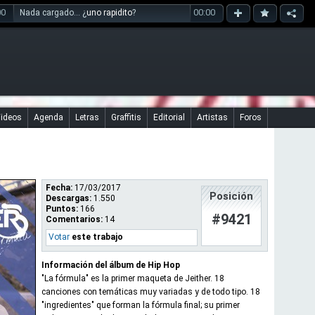
00
00:00
Nada cargado... ¿
uno rapidito
?
ideos
Agenda
Letras
Graffitis
Editorial
Artistas
Foros
Fecha:
17/03/2017
Posición
Descargas:
1.550
Puntos:
166
#9421
Comentarios:
14
Votar
este trabajo
Información del álbum de Hip Hop
"La fórmula" es la primer maqueta de Jeither. 18
canciones con temáticas muy variadas y de todo tipo. 18
"ingredientes" que forman la fórmula final; su primer