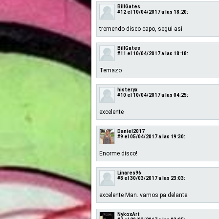
BillGates
#12
el 10/04/2017 a las 18:20:
tremendo disco capo, segui asi
BillGates
#11
el 10/04/2017 a las 18:18:
Temazo
histeryx
#10
el 10/04/2017 a las 04:25:
excelente
Daniel2017
#9
el 05/04/2017 a las 19:30:
Enorme disco!
Linares96
#8
el 30/03/2017 a las 23:03:
excelente Man. vamos pa delante.
NykoxArt