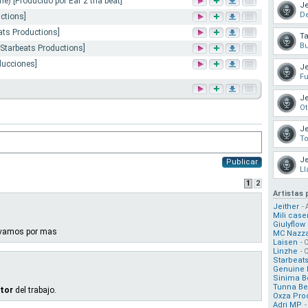
e) [Producido por Ear 2 tha beat]
Je
D
ctions]
ats Productions]
Ta
B
 Starbeats Productions]
ducciones]
Je
Fu
Je
Ot
Je
T
Je
Publicar
Ll
1
2
Artistas
Jeither
- 
Mili case
Giulyflow
o vamos por mas
MC Nazz
Laisen
- 
Linzhe
- 
Starbeat
Genuine 
Sinima B
Tunna Be
utor
del trabajo.
Oxza Pro
Adri MP
-