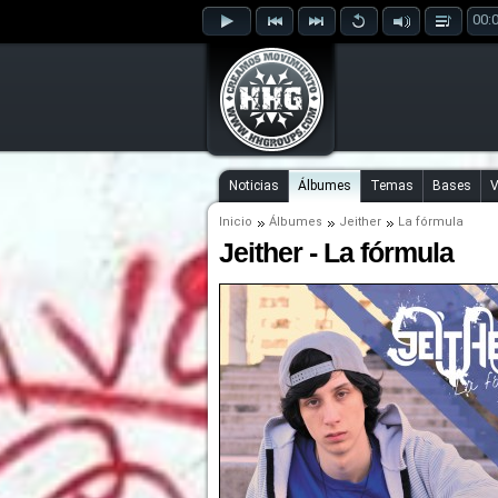
00:
Noticias
Álbumes
Temas
Bases
V
Inicio
Álbumes
Jeither
La fórmula
Jeither - La fórmula