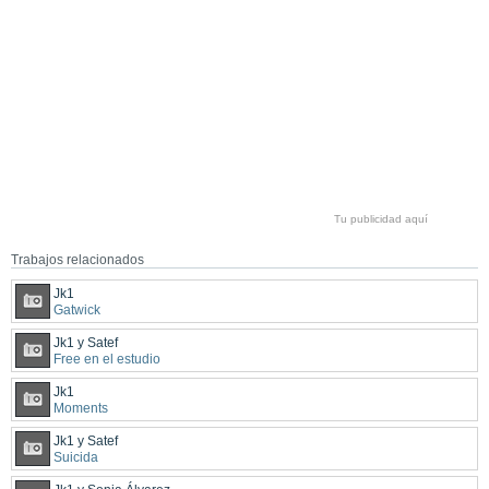
Tu publicidad aquí
Trabajos relacionados
Jk1
Gatwick
Jk1 y Satef
Free en el estudio
Jk1
Moments
Jk1 y Satef
Suicida