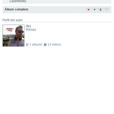
Layerbeats]
Álbum completo
Perfil del autor
Jk1
Málaga
1 albums
13 videos