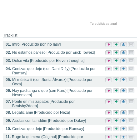
Tu publicidad aquí
Tracklist
01.
Intro [Producido por Ino Iasy]
02.
No estamos pa' eso [Producido por Erick Towerz]
03.
Dolce vita [Producido por Eleven thoughts]
04.
Cenizas que dejé (con Dani D-fly) [Producido por
Ramsay]
05.
Mi música ii (con Sonia Álvarez) [Producido por
Oxza]
06.
Hay pachanga o que (con Kuro) [Producido por
Neverseen]
07.
Ponte en mis zapatos [Producido por
Beatsby2deep]
08.
Legaliciame [Producido por Neza]
09.
A solas con la riddim [Producido por Dakey]
10.
Cenizas que dejé [Producido por Ramsay]
11.
Ruge la quimera (Original) [Producido por