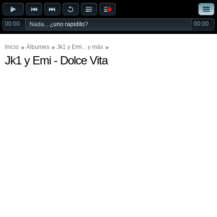
00:00
00:00
Nada... ¿
uno rapidito
?
Inicio
Álbumes
Jk1
y
Emi
... y más
Jk1 y Emi - Dolce Vita