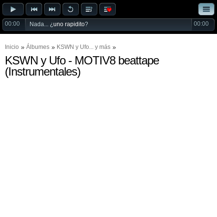
00:00
00:00
Nada... ¿
uno rapidito
?
Inicio
Álbumes
KSWN
y
Ufo
... y más
KSWN y Ufo - MOTIV8 beattape
(Instrumentales)