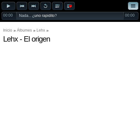
00:00
00:00
Nada... ¿
uno rapidito
?
Inicio
Álbumes
Lehx
Lehx - El origen