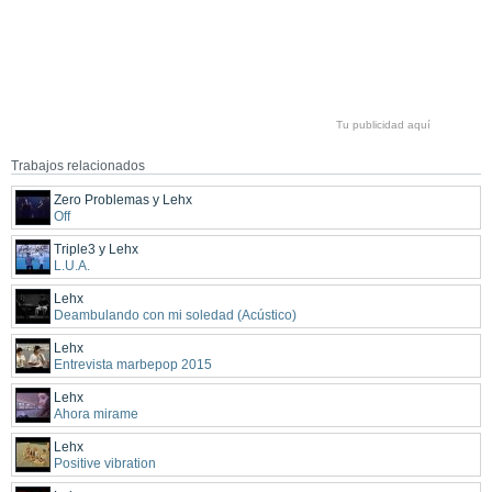
Tu publicidad aquí
Trabajos relacionados
Zero Problemas y Lehx
Off
Triple3 y Lehx
L.U.A.
Lehx
Deambulando con mi soledad (Acústico)
Lehx
Entrevista marbepop 2015
Lehx
Ahora mirame
Lehx
Positive vibration