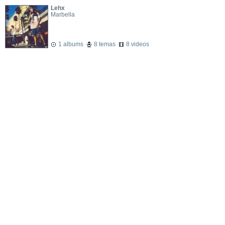
Lehx
Marbella
1 albums
8 temas
8 videos