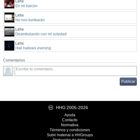
Lehx
En mi balcón
Lehx
No nos tumbarán
Lehx
Deambulando con mi soledad
Lehx
Hall hallows evening
Comentarios
HHG
2005-2026
Ayuda
Contacto
Normativa
Términos y condiciones
Subir material a HHGroups
Protección de datos