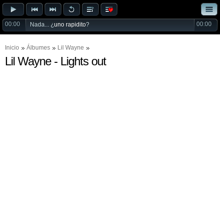
00:00
00:00
Nada... ¿
uno rapidito
?
Inicio
Álbumes
Lil Wayne
Lil Wayne - Lights out