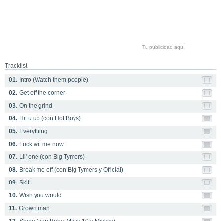
Tu publicidad aquí
Tracklist
01.
Intro (Watch them people)
02.
Get off the corner
03.
On the grind
04.
Hit u up (con Hot Boys)
05.
Everything
06.
Fuck wit me now
07.
Lil' one (con Big Tymers)
08.
Break me off (con Big Tymers y Official)
09.
Skit
10.
Wish you would
11.
Grown man