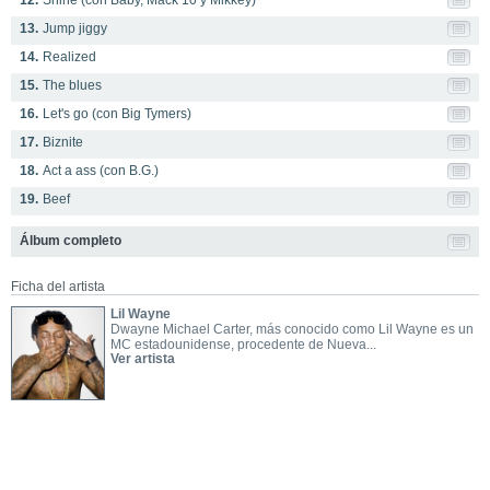
12.
Shine (con Baby, Mack 10 y Mikkey)
13.
Jump jiggy
14.
Realized
15.
The blues
16.
Let's go (con Big Tymers)
17.
Biznite
18.
Act a ass (con B.G.)
19.
Beef
Álbum completo
Ficha del artista
Lil Wayne
Dwayne Michael Carter, más conocido como Lil Wayne es un
MC estadounidense, procedente de Nueva...
Ver artista