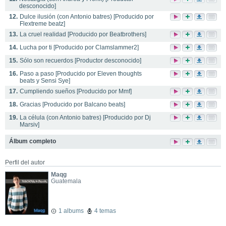
desconocido]
12.
Dulce ilusión (con Antonio batres) [Producido por
Flextreme beatz]
13.
La cruel realidad [Producido por Beatbrothers]
14.
Lucha por ti [Producido por Clamslammer2]
15.
Sólo son recuerdos [Productor desconocido]
16.
Paso a paso [Producido por Eleven thoughts
beats y Sensi Sye]
17.
Cumpliendo sueños [Producido por Mmf]
18.
Gracias [Producido por Balcano beats]
19.
La célula (con Antonio batres) [Producido por Dj
Marsiv]
Álbum completo
Perfil del autor
Maqg
Guatemala
1 albums
4 temas