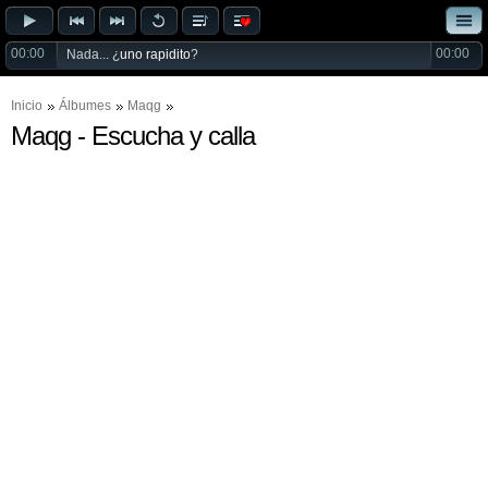
00:00
00:00
Nada... ¿
uno rapidito
?
Inicio
Álbumes
Maqg
Maqg - Escucha y calla