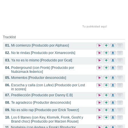
Tu publicidad aquí
Tracklist
01.
Mi comienzo [Producido por Alphaxo]
02.
No te rindas [Producido por Ximarecords]
03.
Ya no es lo mismo [Producido por Gcat]
04.
Poderground (con Fronk) [Producido por
Nubizmack federico]
05.
Momentos [Productor desconocido]
06.
Escucha y calla (con Lufex) [Producido por Lost
in scores]
07.
Predilección [Producido por Danny E.B]
08.
Te agradezco [Productor desconocido]
09.
No es sólo rap [Producido por Erick Towerz]
10.
Los 6 titanes (con Key, Klomvik, Fronk, Gosht y
Brand choc) [Producido por Marzen Rouse]
11.
Nostalgia (con Andrea y Fronk) [Productor