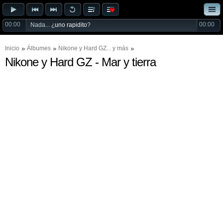
00:00
00:00
Nada... ¿
uno rapidito
?
Inicio
Álbumes
Nikone
y
Hard GZ
... y más
Nikone y Hard GZ - Mar y tierra