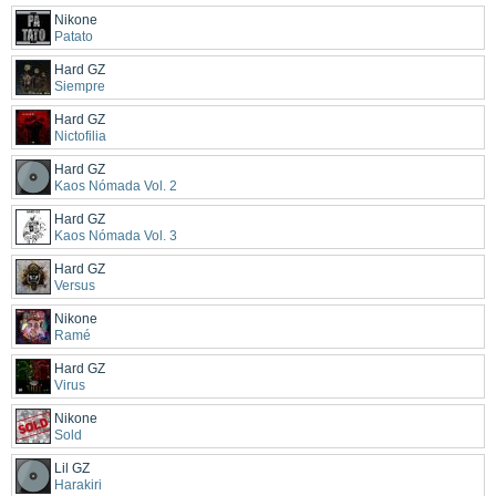
Nikone
Patato
Hard GZ
Siempre
Hard GZ
Nictofilia
Hard GZ
Kaos Nómada Vol. 2
Hard GZ
Kaos Nómada Vol. 3
Hard GZ
Versus
Nikone
Ramé
Hard GZ
Virus
Nikone
Sold
Lil GZ
Harakiri