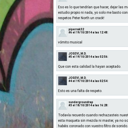
Eso es lo que tendrían que hacer, dejar las 
estudio propio ni nada, yo solo me basto co
respetos Peter North un crack!
piperrak32
#6
el 19/10/2014 a las 12:48:
vómito musical
JOSEVI_M.D.
#5
el 19/10/2014 a las 02:56:
Que con esta calidad la hayan aceptado.
JOSEVI_M.D.
#4
el 19/10/2014 a las 02:54:
Esto es una falta de respeto.
sundergroundrap
#3
el 18/10/2014 a las 16:28:
Todavía recuerdo cuando rechazasteis nuest
esta maqueta sin mezcla ni master, ya no so
habéis coronado con vuestro filtro de sonido.