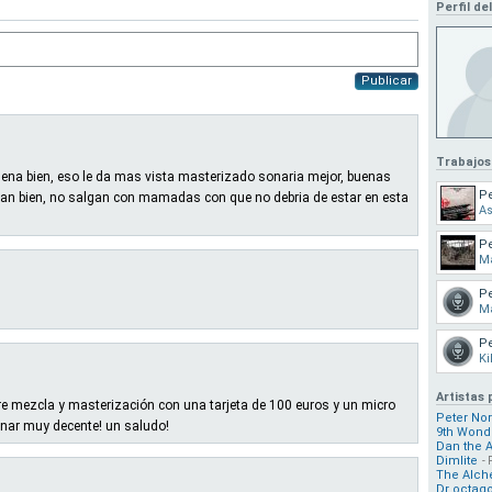
Perfil de
Publicar
Trabajos
uena bien, eso le da mas vista masterizado sonaria mejor, buenas
Pe
enan bien, no salgan con mamadas con que no debria de estar en esta
As
Pe
M
Pe
M
Pe
Ki
Artistas
re mezcla y masterización con una tarjeta de 100 euros y un micro
Peter Nor
onar muy decente! un saludo!
9th Wond
Dan the 
Dimlite
- 
The Alch
Dr octag