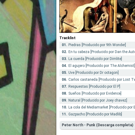
Tracklist
01.
Piedras [Producido por 9th Wonder]
02.
En tu cabeza [Producido por Dan the Au
03.
La cuerda [Producido por Dimlite]
04.
El agujero [Producido por The Alchemist]
05.
Uve [Producido por Dr octagon]
06.
Carlos castaneda [Producido por Lost T
07.
Respuestas [Producido por El P]
08.
Sueños [Producido por Evidence]
09.
Natural [Producido por Joey chavez]
10.
La cola del Mediamarket [Producido por E
11.
Gazpacho [Producido por Madlib]
Peter North - Punk (Descarga completa)