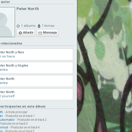
l autor
Peter North
1 albums
1 temas
Añadir
Mensaje
 relacionados
ter North y Neo
í se hace
ter North y Ilógike
antra
ter North
antra
ter North
ll yourself
 participantes en este álbum
th
- Artista principal
er
- Productor en el track 1
Automator
- Productor en el track 2
Productor en el track 3
emist
- Productor en el track 4
on
- Productor en el track 5