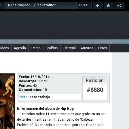
00
00:00
Nada cargado... ¿
uno rapidito
?
ideos
Agenda
Letras
Graffitis
Editorial
Artistas
Foros
Fecha:
16/10/2014
Posición
Descargas:
3.272
Puntos:
45
#8880
Comentarios:
10
Votar
este trabajo
Información del álbum de Hip Hop
11 estrofas sobre 11 instrumentales que grabe en un par
de tardes mientras terminabamos lo de "Cabeza
Problema". Sin mezcla ni master ni portada. Cosas que