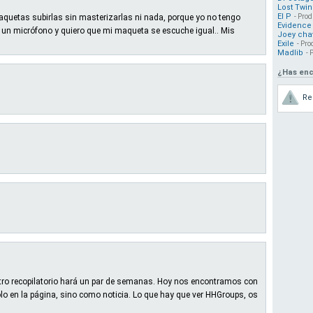
Lost Twin
El P
maquetas subirlas sin masterizarlas ni nada, porque yo no tengo
- Prod
Evidence
n un micrófono y quiero que mi maqueta se escuche igual.. Mis
Joey cha
Exile
- Pro
Madlib
- 
¿Has enc
Re
ro recopilatorio hará un par de semanas. Hoy nos encontramos con
lo en la página, sino como noticia. Lo que hay que ver HHGroups, os