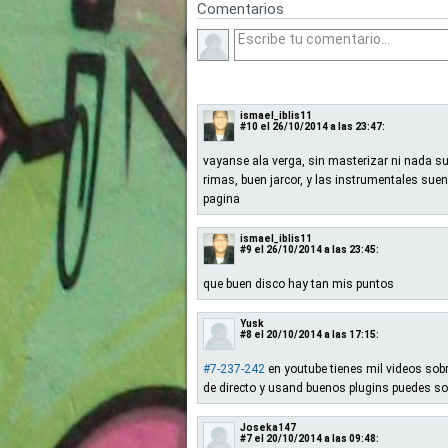
Comentarios
ismael_iblis11
#10
el 26/10/2014 a las 23:47:
vayanse ala verga, sin masterizar ni nada s
rimas, buen jarcor, y las instrumentales su
pagina
ismael_iblis11
#9
el 26/10/2014 a las 23:45:
que buen disco hay tan mis puntos
Yusk
#8
el 20/10/2014 a las 17:15:
#7-237-242
en youtube tienes mil videos sob
de directo y usand buenos plugins puedes s
Joseka147
#7
el 20/10/2014 a las 09:48: