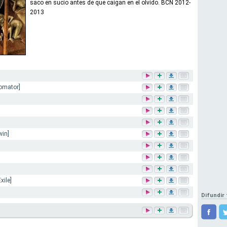
saco en sucio antes de que caigan en el olvido. BCN 2012-
2013
tomator]
win]
xile]
Difundir 