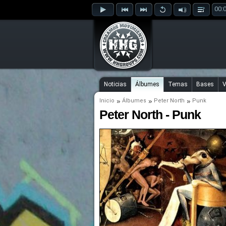
00:
Noticias
Álbumes
Temas
Bases
V
Inicio
Álbumes
Peter North
Punk
Peter North - Punk