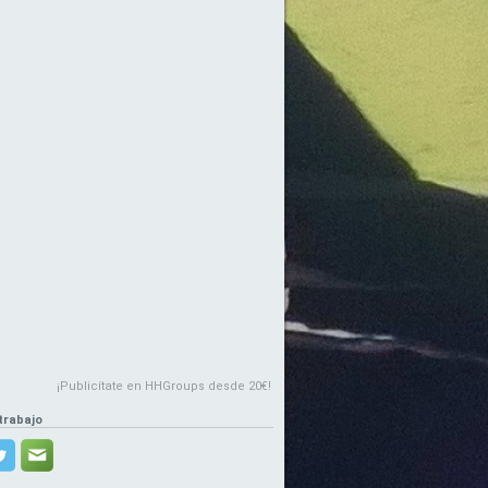
¡Publicítate en HHGroups desde 20€!
trabajo