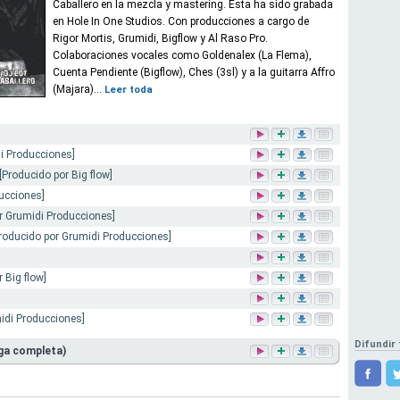
Caballero en la mezcla y mastering. Esta ha sido grabada
en Hole In One Studios. Con producciones a cargo de
Rigor Mortis, Grumidi, Bigflow y Al Raso Pro.
Colaboraciones vocales como Goldenalex (La Flema),
Cuenta Pendiente (Bigflow), Ches (3sl) y a la guitarra Affro
(Majara)...
Leer toda
i Producciones]
[Producido por Big flow]
ucciones]
r Grumidi Producciones]
roducido por Grumidi Producciones]
 Big flow]
midi Producciones]
Difundir 
rga completa)