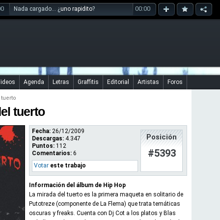
00
00:00
Nada cargado... ¿
uno rapidito
?
ideos
Agenda
Letras
Graffitis
Editorial
Artistas
Foros
 tuerto
el tuerto
Fecha:
26/12/2009
Posición
Descargas:
4.347
Puntos:
112
#5393
Comentarios:
6
Votar
este trabajo
Información del álbum de Hip Hop
La mirada del tuerto es la primera maqueta en solitario de
Putotreze (componente de La Flema) que trata temáticas
oscuras y freaks. Cuenta con Dj Cot a los platos y Blas