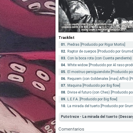
Tracklist
01.
Piedras [Producido por Rigor Mortis]
02.
Raptor de cuerpos [Producido por Grumid
03.
Con la boca rota (con Cuenta pendiente) 
04.
White widow [Producido por Al raso prod
05.
El mostruo persiguiendote [Producido po
06.
Requiem (con Goldenalex [mas] Affro) [P
07.
Maquina [Producido por Big flow]
08.
Divise el futuro (con Ches) [Producido por
09.
L.E.F.A. [Producido por Big flow]
10.
La mirada del tuerto [Producido por Gru
Putotreze - La mirada del tuerto (Desca
Comentarios