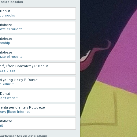
 relacionados
 Donut
oonrocks
totreze
zte el muerto
totreze
arship
totreze
zte el muerto
rf, Efrén González y P. Donut
zza pizza
d young kidz y P. Donut
 killin' it
 Donut
don't want it
enta pendiente y Putotreze
avy [Base Internet]
totreze
it
 participantes en este álbum