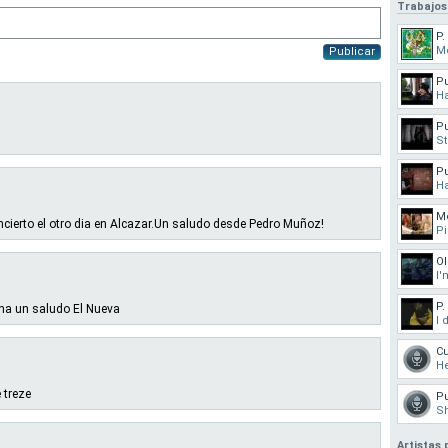
Trabajos
P.
M
Publicar
Pu
Ha
Pu
St
Pu
Ha
Mo
cierto el otro dia en Alcazar.Un saludo desde Pedro Muñoz!
Pi
Ol
I'm
P.
na un saludo El Nueva
I 
Cu
He
 treze
Pu
Sh
Artistas