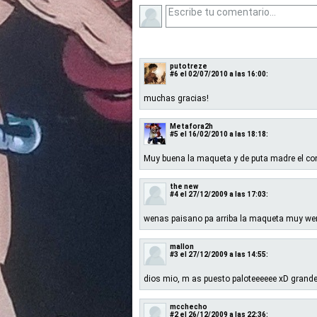
putotreze
#6
el 02/07/2010 a las 16:00:
muchas gracias!
Metafora2h
#5
el 16/02/2010 a las 18:18:
Muy buena la maqueta y de puta madre el con
the new
#4
el 27/12/2009 a las 17:03:
wenas paisano pa arriba la maqueta muy we
mallon
#3
el 27/12/2009 a las 14:55:
dios mio, m as puesto paloteeeeee xD grande
mcchecho
#2
el 26/12/2009 a las 22:36: