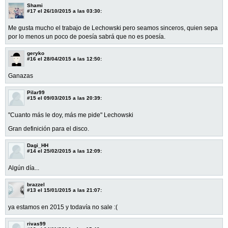
Shami
#17
el 26/10/2015 a las 03:30:
Me gusta mucho el trabajo de Lechowski pero seamos sinceros, quien sepa
por lo menos un poco de poesía sabrá que no es poesía.
geryko
#16
el 28/04/2015 a las 12:50:
Ganazas
Pilar99
#15
el 09/03/2015 a las 20:39:
"Cuanto más le doy, más me pide" Lechowski
Gran definición para el disco.
Dagi_HH
#14
el 25/02/2015 a las 12:09:
Algún día...
brazzel
#13
el 15/01/2015 a las 21:07:
ya estamos en 2015 y todavía no sale :(
rivas99