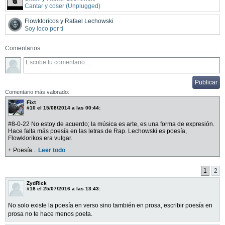
Cantar y coser (Unplugged)
Flowkloricos y Rafael Lechowski
Soy loco por ti
Comentarios
Comentario más valorado:
Fixt
#10
el 15/08/2014 a las 00:44:
#8-0-22 No estoy de acuerdo; la música es arte, es una forma de expresión.
Hace falta más poesía en las letras de Rap. Lechowski es poesía,
Flowklorikos era vulgar.
+ Poesía...
Leer todo
1
2
ZydRick
#18
el 25/07/2016 a las 13:43:
No solo existe la poesía en verso sino también en prosa, escribir poesía en
prosa no te hace menos poeta.