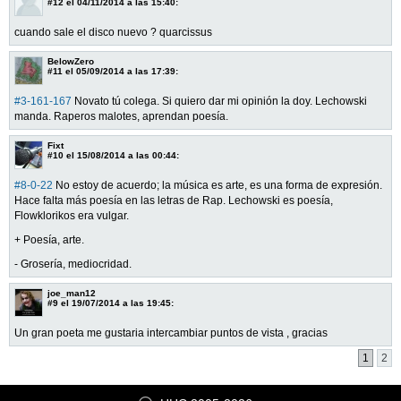
#12
el 04/11/2014 a las 15:40:
cuando sale el disco nuevo ? quarcissus
BelowZero
#11
el 05/09/2014 a las 17:39:
#3-161-167
Novato tú colega. Si quiero dar mi opinión la doy. Lechowski
manda. Raperos malotes, aprendan poesía.
Fixt
#10
el 15/08/2014 a las 00:44:
#8-0-22
No estoy de acuerdo; la música es arte, es una forma de expresión.
Hace falta más poesía en las letras de Rap. Lechowski es poesía,
Flowklorikos era vulgar.
+ Poesía, arte.
- Grosería, mediocridad.
joe_man12
#9
el 19/07/2014 a las 19:45:
Un gran poeta me gustaria intercambiar puntos de vista , gracias
1
2