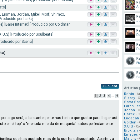
nyo) [Base Internet] [Producido por Esteban]
Re
Af
ats]
 Eisman, Jordan, Mikel, Morf, Shimox,
Re
[Producido por Larke]
Ju
te) [Base Internet] [Producido por Coldman
Re
.U.S) [Producido por Soulbeats]
Du
Producido por Sceno]
Re
Du
ta)
Ka
Et
Re
Su
Publicar
Artistas
Reivin
- A
...
1
2
3
4
9
Sizzay
- 
Sator Sá
Larah Fé
Xenon
- 
Hazek
- C
, por algo será, a bastante gente has tenido que gustar para llegar así
Endecah
Golden
-
 esto en el top" o "menuda mierda de maqueta" sabes perfectamente
X.U.S
- Co
Brokitah
Emeces
 significa que has gustado mas de lo que has disgustado. Aparte, ¿a
Martiny
-