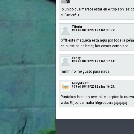
lo unico que merece estar en el top son las co
esfuerzo! :)
Tijerin
#81
el 18/10/2012 a las 21:59:
pffff esta maqueta está aqui por toda la peña
es cuestion de hater, las cosas como son
denty
#80
el 18/10/2012 a las 17:14:
mmm no me gusto para nada
AdRybEaTz
#79
el 18/10/2012 a las 16:27:
Puntakos homie y aver si te aceptan la nueva
webs !!! jodida mafia hhgroupera jajajajaj