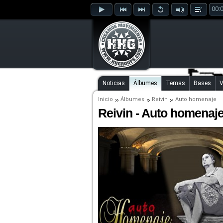
00:
Noticias
Álbumes
Temas
Bases
V
Inicio
Álbumes
Reivin
Auto homenaje
Reivin - Auto homenaj