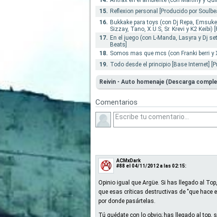
14.
Antrax en el ambiente (con Martiny y Qui
15.
Reflexion personal [Producido por Soulbe
16.
Bukkake para toys (con Dj Repa, Emsuke,
Sizzay, Tano, X.U.S, Sr. Krevi y K2 Keibi) 
17.
En el juego (con L-Manda, Lasyra y Dj se
Beats]
18.
Somos mas que mcs (con Franki berri y X
19.
Todo desde el principio [Base Internet] [
Reivin - Auto homenaje (Descarga comple
Comentarios
ACMxDark
#88
el 04/11/2012 a las 02:15:
Opinio igual que Argüe. Si has llegado al Top
que esas críticas destructivas de "que hace
por donde pasártelas.
Tú quédate con lo obvio; has llegado al top,