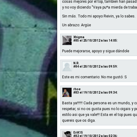
cosas mejores por el top, tambien han pasado
y no voy diciendo "Vaya pu*a mierda de trabaa
Sin más. Todo mi apoyo Reivin, ya lo sabes.
Un abrazo: Argüe
Xhigma
#85
el 25/10/2012 a las 14:05:
Puede mejorarse, apoyo y sigue dándole
N.R.
#84
el 20/10/2012 a las 09:59:
Este es mi comentario: No me gustó :S
rhoe
#83
el 19/10/2012 a las 09:34:
Basta ya!!!!!! Cada persona es un mundo, y c
respetar, si no os gusta pues no lo oigais y 
estilo asi que ya vale!!! Esta en el top pues 
quereis que os diga.
EriK15
#82
el 19/10/2012 a las 02:36: