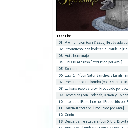
Tracklist
01.
Pre municion (con Sizzay) [Producido po
02.
Intromitente con brokitah al estribillo [Ba
03.
Auto homenaje
04.
This is espanya [Producido por Am6]
05.
Soledad
06.
Ego R.I.P (con Sator Sánchez y Larah Fém
07.
Preparando una bomba (con Xenon y Haze
08.
La liana records crew [Producido por Jot
09.
Depresion (con Endecah, Xenon y Golden)
10.
Interludio [Base Internet] [Producido por E
11.
Desde el corazon [Producido por Am6]
12.
Crisis
13.
Descarga... en tu cara (con X.U.S, Broki