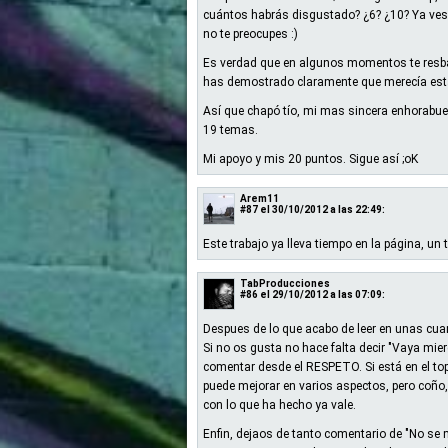
cuántos habrás disgustado? ¿6? ¿10? Ya ves 
no te preocupes :)
Es verdad que en algunos momentos te resbal
has demostrado claramente que merecía esta
Así que chapó tío, mi mas sincera enhorabue
19 temas.
Mi apoyo y mis 20 puntos. Sigue así ;oK
Arem11
#87
el 30/10/2012 a las 22:49:
Este trabajo ya lleva tiempo en la página, un 
TabProducciones
#86
el 29/10/2012 a las 07:09:
Despues de lo que acabo de leer en unas cua
Si no os gusta no hace falta decir "Vaya mierd
comentar desde el RESPETO. Si está en el to
puede mejorar en varios aspectos, pero coño,
con lo que ha hecho ya vale.
Enfin, dejaos de tanto comentario de "No se