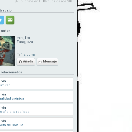
¡Publicítate en HHGroups desde 20€!
trabajo
l autor
rvn_fm
Zaragoza
1 albums
Añadir
Mensaje
 relacionados
ivin
timirap
ivin
alidad crónica
ivin
safio a la realidad
ivin
eta de Bolsillo