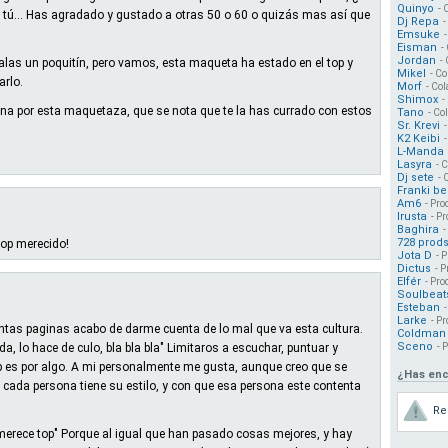
Quinyo
- 
tú... Has agradado y gustado a otras 50 o 60 o quizás mas así que
Dj Repa
-
Emsuke
Eisman
-
Jordan
-
as un poquitín, pero vamos, esta maqueta ha estado en el top y
Mikel
- Co
rlo.
Morf
- Col
Shimox
-
na por esta maquetaza, que se nota que te la has currado con estos
Tano
- Co
Sr. Krevi
K2 Keibi
L-Manda
Lasyra
- 
Dj sete
- 
Franki ber
Am6
- Pro
Irusta
- Pr
Baghira
-
728 prod
top merecido!
Jota D
- 
Dictus
- P
Elfér
- Pro
Soulbeat
Esteban
Larke
- Pr
ntas paginas acabo de darme cuenta de lo mal que va esta cultura.
Coldman 
Sceno
a, lo hace de culo, bla bla bla" Limitaros a escuchar, puntuar y
- 
p es por algo. A mi personalmente me gusta, aunque creo que se
¿Has enc
 cada persona tiene su estilo, y con que esa persona este contenta
Re
 merece top" Porque al igual que han pasado cosas mejores, y hay