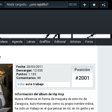
00
00:00
Nada cargado... ¿
uno rapidito
?
ideos
Agenda
Letras
Graffitis
Editorial
Artistas
Foros
e
Fecha:
28/03/2011
Posición
Descargas:
12.035
Puntos:
1.183
#2001
Comentarios:
88
Votar
este trabajo
Información del álbum de Hip Hop
Nueva referencia en forma de maqueta de este mc de
Zaragoza, Auto-Homenaje, como su propio nombre indica,
ha sido un trabajo en el que pensar en mí, en mi gente y en