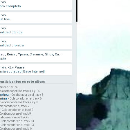
ivin
oro completo
ivin
st fine
ivin
alidad cónica
ivin
alidad crónica
zor, Reivin, Ypsen, Cremme, Shuk, Ca...
opía
ivin, K2 y Pause
cia sociedad [Base Internet]
 participantes en este álbum
rtista principal
Colaborador en los tracks 1 y 16
nchez
- Colaborador en el track 6
mina
- Colaborador en el track 6
Colaborador en los tracks 7 y 9
olaborador en el track 7
- Colaborador en el track 9
 Colaborador en el track 9
labora en varios tracks
- Colaborador en el track 13
- Colaborador en el track 13
 Colaborador en el track 14