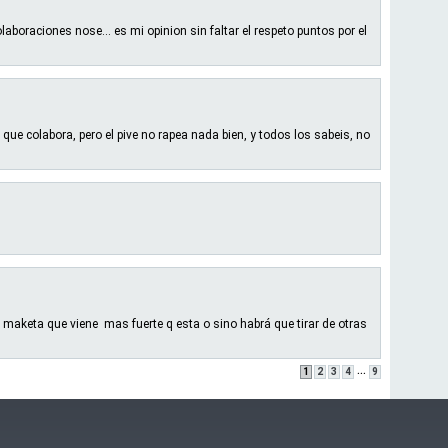
laboraciones nose... es mi opinion sin faltar el respeto puntos por el
 que colabora, pero el pive no rapea nada bien, y todos los sabeis, no
 maketa que viene mas fuerte q esta o sino habrá que tirar de otras
...
1
2
3
4
9