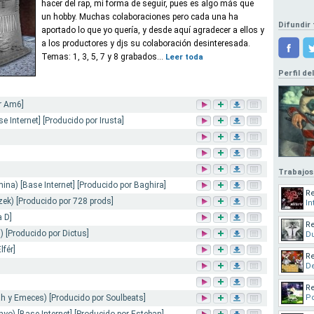
hacer del rap, mi forma de seguir, pues es algo más que
un hobby. Muchas colaboraciones pero cada una ha
Difundir 
aportado lo que yo quería, y desde aquí agradecer a ellos y
a los productores y djs su colaboración desinteresada.
Temas: 1, 3, 5, 7 y 8 grabados...
Leer toda
Perfil de
r Am6]
se Internet] [Producido por Irusta]
Trabajos
ina) [Base Internet] [Producido por Baghira]
Re
k) [Producido por 728 prods]
In
a D]
Re
 [Producido por Dictus]
Du
lfér]
Re
De
Re
tah y Emeces) [Producido por Soulbeats]
Po