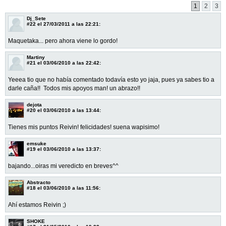
1
2
3
Dj_Sete
#22
el 27/03/2011 a las 22:21:
Maquetaka... pero ahora viene lo gordo!
Martiny
#21
el 03/06/2010 a las 22:42:
Yeeea tio que no había comentado todavía esto yo jaja, pues ya sabes tio a
darle caña!! Todos mis apoyos man! un abrazo!!
dejota
#20
el 03/06/2010 a las 13:44:
Tienes mis puntos Reivin! felicidades! suena wapisimo!
emsuke
#19
el 03/06/2010 a las 13:37:
bajando...oiras mi veredicto en breves^^
Abstracto
#18
el 03/06/2010 a las 11:56:
Ahí estamos Reivin ;)
SHOKE