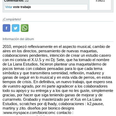
#3821
Comentarios:
22
Votar
este trabajo
¡Compártelo!
Información del álbum
2010, empezó reflexivamente en el aspecto musical, cambio de
aires en los directos, pensamiento de nuevas maquetas,
colaboraciones pendientes, intención de crear un estudio casero
con mi corista el X.U.S y mi Dj: Sete, que ha tomado el nombre
de La Liana Estudios, hicieron plantear una maqueta/demo de
pocos temas con colabos pensadas para lo que cada tema
simboliza y que transmitiera serenidad, reflexión, madurez y
ganas de seguir en lo musical y en esta vida de perros, en estos
tiempos de crisis. En definitiva, un nuevo trabajo, que espero sea
de vuestro agrado, por mi parte agradecer a los colaboradores
todo su apoyo y su entrega y a los que no les guste, simplemente
gracias, por hacer que siga teniendo ganas de mejorar y de
currarmelo. Grabado y masterizado por el Xus en La Liana
Estudios, scratches por dj lhady, colaboraciones : k2,pause,
martiny y zito. diseños por bionico designs
:www.myspace.com/bionicomc contacto :