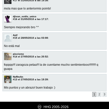
#17
el 31/05/2010 a las 19:38:
mola mas que lo anteriormis points!
djivan_estilo_unico
#16
el 31/05/2010 a las 17:17:
Siempre mejorando bro ^^
Azif
#15
el 28/05/2010 a las 03:08:
No está mal
piscismo
#14
el 27/05/2010 a las 20:52:
fopppp!!! zaragoza petaa!!! la de cuentame mucho sentimientooo!!!!!!!!! q
guapa
NoRmAn
#13
el 27/05/2010 a las 19:39:
Mis puntos y un abrazo! buen trabajo :)
1
2
3
HHG
2005-2026