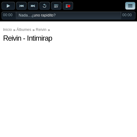
00:00
00:00
Nada... ¿
uno rapidito
?
Inicio
Álbumes
Reivin
Reivin - Intimirap