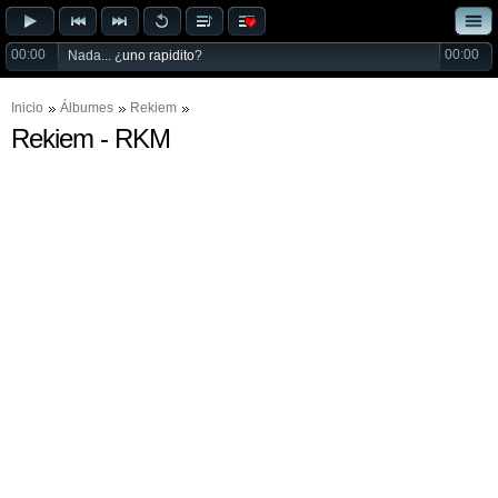
00:00
00:00
Nada... ¿
uno rapidito
?
Inicio
Álbumes
Rekiem
Rekiem - RKM