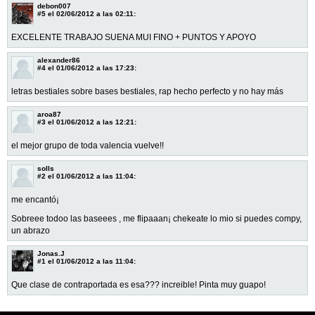
debon007
#5
el 02/06/2012 a las 02:11:
EXCELENTE TRABAJO SUENA MUI FINO + PUNTOS Y APOYO
alexander86
#4
el 01/06/2012 a las 17:23:
letras bestiales sobre bases bestiales, rap hecho perfecto y no hay más
aroa87
#3
el 01/06/2012 a las 12:21:
el mejor grupo de toda valencia vuelve!!
solls
#2
el 01/06/2012 a las 11:04:
me encantó¡
Sobreee todoo las baseees , me flipaaan¡ chekeate lo mio si puedes compy,
un abrazo
Jonas.J
#1
el 01/06/2012 a las 11:04:
Que clase de contraportada es esa??? increible! Pinta muy guapo!