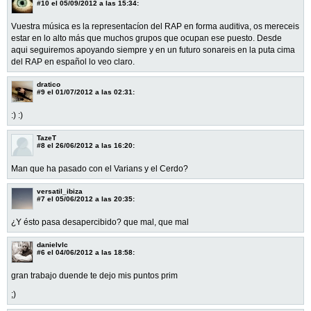
#10
el 05/09/2012 a las 15:34:
Vuestra música es la representacíon del RAP en forma auditiva, os mereceis
estar en lo alto más que muchos grupos que ocupan ese puesto. Desde
aqui seguiremos apoyando siempre y en un futuro sonareis en la puta cima
del RAP en español lo veo claro.
dratico
#9
el 01/07/2012 a las 02:31:
:) :)
TazeT
#8
el 26/06/2012 a las 16:20:
Man que ha pasado con el Varians y el Cerdo?
versatil_ibiza
#7
el 05/06/2012 a las 20:35:
¿Y ésto pasa desapercibido? que mal, que mal
danielvlc
#6
el 04/06/2012 a las 18:58:
gran trabajo duende te dejo mis puntos prim
;)