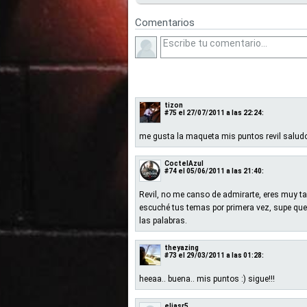
Comentarios
tizon
#75
el 27/07/2011 a las 22:24:
me gusta la maqueta mis puntos revil salud
CoctelAzul
#74
el 05/06/2011 a las 21:40:
Revil, no me canso de admirarte, eres muy ta
escuché tus temas por primera vez, supe que 
las palabras.
theyazing
#73
el 29/03/2011 a las 01:28:
heeaa.. buena.. mis puntos :) sigue!!!
eliasr5