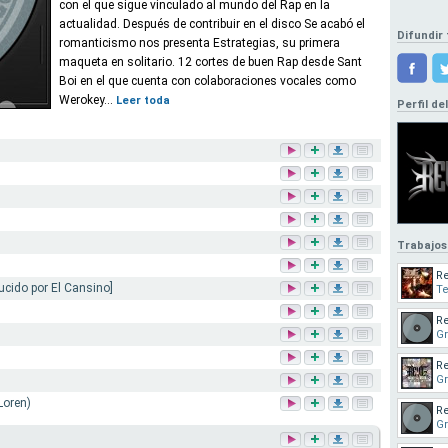
con el que sigue vinculado al mundo del Rap en la
actualidad. Después de contribuir en el disco Se acabó el
Difundir 
romanticismo nos presenta Estrategias, su primera
maqueta en solitario. 12 cortes de buen Rap desde Sant
Boi en el que cuenta con colaboraciones vocales como
Werokey...
Leer toda
Perfil de
Trabajos
Re
ucido por El Cansino]
T
Re
Gr
Re
Gr
Loren)
Re
Gr