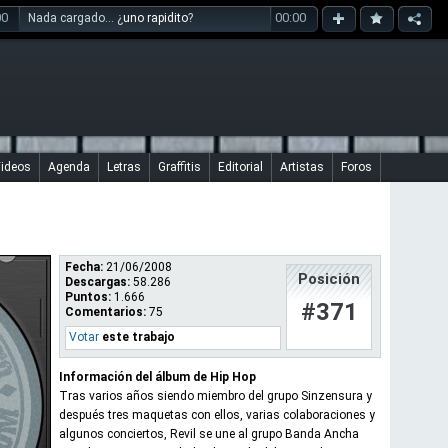
00
00:00
Nada cargado... ¿
uno rapidito
?
ideos
Agenda
Letras
Graffitis
Editorial
Artistas
Foros
Fecha:
21/06/2008
Posición
Descargas:
58.286
Puntos:
1.666
#371
Comentarios:
75
Votar
este trabajo
Información del álbum de Hip Hop
Tras varios años siendo miembro del grupo Sinzensura y
después tres maquetas con ellos, varias colaboraciones y
algunos conciertos, Revil se une al grupo Banda Ancha