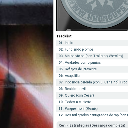
Tracklist
01.
Inicio
02.
Fundiendo plomos
03.
Malos vicios (con Trallero y Werokey)
04.
Verdades como punios
05.
Reflejos del presente
06.
Acapelilla
07.
Inocencia perdida (con El Cansino) [Prod
08.
Resident revil
09.
Quiero (con Cesar)
10.
Todos a cubierto
11.
Porque morir (Remix)
12.
Dos mil grados centigrados de rap (con 
Revil - Estrategias (Descarga completa)