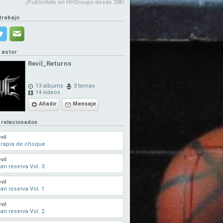
¡Publicítate en HHGroups desde 20€!
trabajo
l autor
Revil_Returns
13 albums
3 temas
14 videos
Añadir
Mensaje
 relacionados
vil
erapia de choque
vil
an reserva Vol. 3
vil
an reserva Vol. 1
vil
an reserva Vol. 2