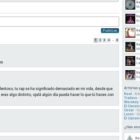
Re
Ma
Re
Bi
Publicar
Re
A
...
1
2
3
4
8
Re
Mu
Re
os
La
Re
Es
Artistas
lentoso, tu rap se ha significado demasiado en mi vida, desde que
Revil
- Art
eras algo distinto, ojalá algún día pueda hacer lo que tú haces con
Trallero
-
Werokey
El Cansin
Cesar
- C
Loren
- C
El Cansin
¿Has enc
Re