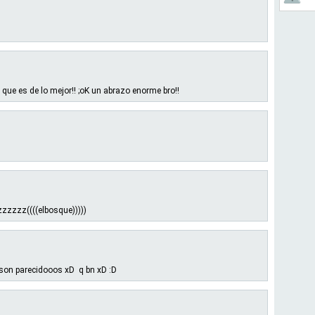
ue es de lo mejor!! ;oK un abrazo enorme bro!!
zzzz((((elbosque)))))
n parecidooos xD q bn xD :D