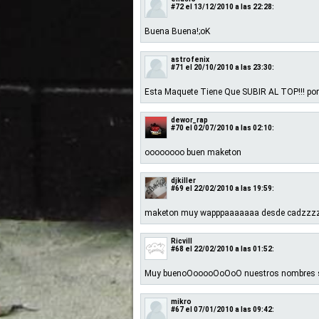
#72
el 13/12/2010 a las 22:28:
Buena Buena!;oK
astrofenix
#71
el 20/10/2010 a las 23:30:
Esta Maquete Tiene Que SUBIR AL TOP!!! por q
dewor_rap
#70
el 02/07/2010 a las 02:10:
oooooooo buen maketon
djkiller
#69
el 22/02/2010 a las 19:59:
maketon muy wapppaaaaaaa desde cadzzzzz
Ricvill
#68
el 22/02/2010 a las 01:52:
Muy buenoOooooOoOoO nuestros nombres so
mikro
#67
el 07/01/2010 a las 09:42: