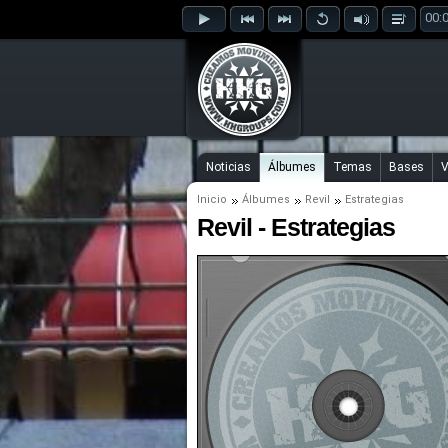
00:
Noticias
Álbumes
Temas
Bases
V
Inicio
Álbumes
Revil
Estrategias
Revil - Estrategias