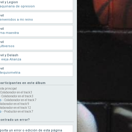
vil y Legion
quinaria de opresion
vil
envenidos a mi reino
vil
lma maestra
vil
ltiversos
vil y Delash
 vieja Alianza
vil
tequiometria
 participantes en este álbum
ista principal
 Colaborador en el track 3
- Colaborador en el track 3
o
- Colaborador en el track 7
olaborador en el track 9
olaborador en el track 12
o
- Productor en el track 7
ontrado un error?
porta un error o edición de esta página