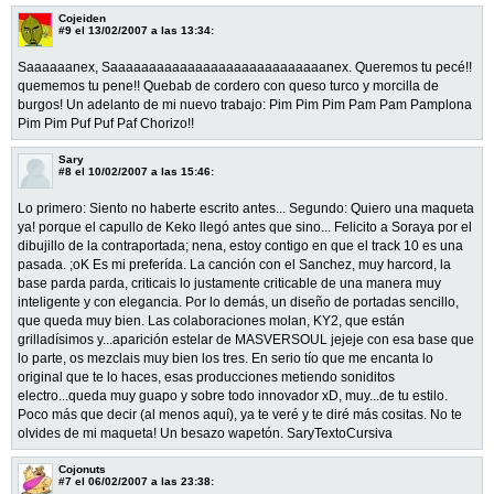
Cojeiden
#9
el 13/02/2007 a las 13:34:
Saaaaaanex, Saaaaaaaaaaaaaaaaaaaaaaaaaaaanex. Queremos tu pecé!!
quememos tu pene!! Quebab de cordero con queso turco y morcilla de
burgos! Un adelanto de mi nuevo trabajo: Pim Pim Pim Pam Pam Pamplona
Pim Pim Puf Puf Paf Chorizo!!
Sary
#8
el 10/02/2007 a las 15:46:
Lo primero: Siento no haberte escrito antes... Segundo: Quiero una maqueta
ya! porque el capullo de Keko llegó antes que sino... Felicito a Soraya por el
dibujillo de la contraportada; nena, estoy contigo en que el track 10 es una
pasada. ;oK Es mi preferída. La canción con el Sanchez, muy harcord, la
base parda parda, criticais lo justamente criticable de una manera muy
inteligente y con elegancia. Por lo demás, un diseño de portadas sencillo,
que queda muy bien. Las colaboraciones molan, KY2, que están
grilladísimos y...aparición estelar de MASVERSOUL jejeje con esa base que
lo parte, os mezclais muy bien los tres. En serio tío que me encanta lo
original que te lo haces, esas producciones metiendo soniditos
electro...queda muy guapo y sobre todo innovador xD, muy...de tu estilo.
Poco más que decir (al menos aquí), ya te veré y te diré más cositas. No te
olvides de mi maqueta! Un besazo wapetón. SaryTextoCursiva
Cojonuts
#7
el 06/02/2007 a las 23:38: