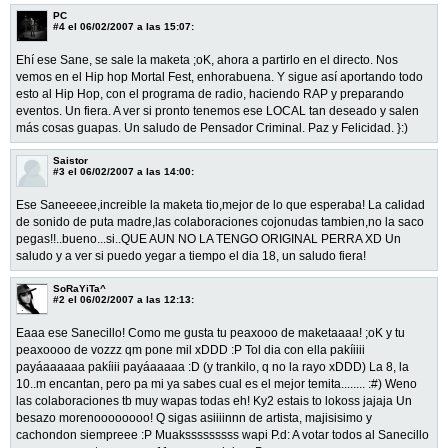
PC
#4
el 06/02/2007 a las 15:07:
Ehí ese Sane, se sale la maketa ;oK, ahora a partirlo en el directo. Nos
vemos en el Hip hop Mortal Fest, enhorabuena. Y sigue así aportando todo
esto al Hip Hop, con el programa de radio, haciendo RAP y preparando
eventos. Un fiera. A ver si pronto tenemos ese LOCAL tan deseado y salen
más cosas guapas. Un saludo de Pensador Criminal. Paz y Felicidad. }:)
Saistor
#3
el 06/02/2007 a las 14:00:
Ese Saneeeee,increible la maketa tio,mejor de lo que esperaba! La calidad
de sonido de puta madre,las colaboraciones cojonudas tambien,no la saco
pegas!!..bueno...si..QUE AUN NO LA TENGO ORIGINAL PERRA XD Un
saludo y a ver si puedo yegar a tiempo el dia 18, un saludo fiera!
SoRaYiTa^
#2
el 06/02/2007 a las 12:13:
Eaaa ese Sanecillo! Como me gusta tu peaxooo de maketaaaa! ;oK y tu
peaxoooo de vozzz qm pone mil xDDD :P Tol dia con ella pakíiiii
payáaaaaaa pakíiii payáaaaaa :D (y trankilo, q no la rayo xDDD) La 8, la
10..m encantan, pero pa mi ya sabes cual es el mejor temita........ :#) Weno
las colaboraciones tb muy wapas todas eh! Ky2 estais to lokoss jajaja Un
besazo morenoooooooo! Q sigas asiiiinnn de artista, majisisimo y
cachondon siempreee :P Muaksssssssss wapi P.d: A votar todos al Sanecillo