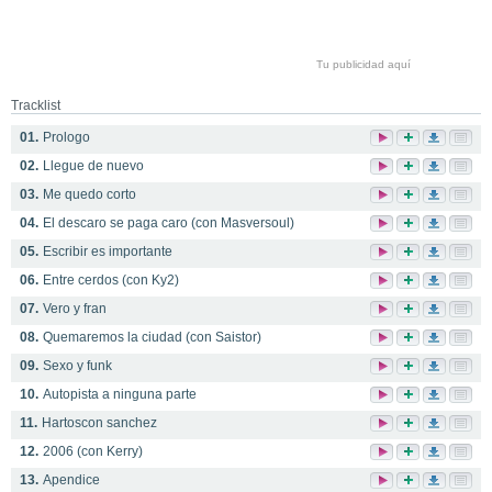
Tu publicidad aquí
Tracklist
01.
Prologo
02.
Llegue de nuevo
03.
Me quedo corto
04.
El descaro se paga caro (con Masversoul)
05.
Escribir es importante
06.
Entre cerdos (con Ky2)
07.
Vero y fran
08.
Quemaremos la ciudad (con Saistor)
09.
Sexo y funk
10.
Autopista a ninguna parte
11.
Hartoscon sanchez
12.
2006 (con Kerry)
13.
Apendice