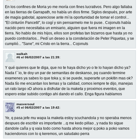
En los confines de Moria yo me moría con fines lucrativos. Pero algo fallaba
en las tierras de Garrapath, no había un dios firme. Siglos después, por arte
de magia gabotal, apareciose ante mí la oportunidad de tomar el control...
"El cinturón Pancetil", lo cogí y sin pensarmelo me lo puse.. Cojonuts había
nacido pero necesitaba un emisario, alguien que fuera mi imagen en la
tierra. No hablo de mis hijos, ellos son profetas tan bizarros que hasta yo no
puedo controlarlos... Pedí un deseo a la constelación de Peter Piquetas, y se
cumplió... "Sane", mi Cristo en la tierra... Cojonuts
walkah
#6
el 06/02/2007 a las 21:39:
Y qué quieres que te diga, que no te haya dicho yo o te lo hayan dicho ya?
Nada t´´io, te doy un par de semanitas de deskanso, pq cuando termine
examenes ya sabes lo que toka y, si se puede, superarte un pokitin mas ok?
Nada tío me encantan los temas y la calidad, comos iempre te dijo, manejas
un rato largo xD ahora a disfrutar de la maketa y proximos eventos, que
espero estar subido contigo ahi dando el callo. Enga figura hablamos
masversoul
#5
el 06/02/2007 a las 19:42:
Ye, q pasa jefe mu wapa la maketa estoy scuchandola y no speraba menos
despues de escribir es importante ...q me kedo pillao , y nada tio sigue
dandole caña y q vaia todo como hasta ahora mejor q poko a poko vamos
haciendonos con lo q keremos, un saludako perra