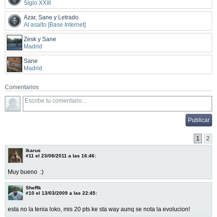
Siglo XXIII
Azar, Sane y Letrado
Al asalto [Base Internet]
Zesk y Sane
Madrid
Sane
Madrid
Comentarios
1
2
Ikarus
#11
el 23/08/2011 a las 16:46:
Muy bueno :)
SheRk
#10
el 13/03/2009 a las 22:45:
esta no la tenia loko, mis 20 pts ke sta way aunq se nota la evolucion!