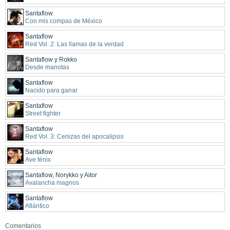
Santaflow
Con mis compas de México
Santaflow
Red Vol. 2: Las llamas de la verdad
Santaflow y Rokko
Desde manotas
Santaflow
Nacido para ganar
Santaflow
Street fighter
Santaflow
Red Vol. 3: Cenizas del apocalipsis
Santaflow
Ave fénix
Santaflow, Norykko y Aitor
Avalancha magnos
Santaflow
Atlántico
Comentarios