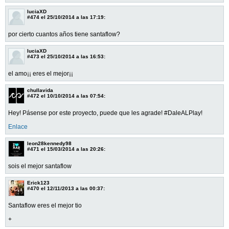
luciaXD
#474
el 25/10/2014 a las 17:19:
por cierto cuantos años tiene santaflow?
luciaXD
#473
el 25/10/2014 a las 16:53:
el amo¡¡ eres el mejor¡¡
chullavida
#472
el 10/10/2014 a las 07:54:
Hey! Pásense por este proyecto, puede que les agrade! #DaleALPlay!
Enlace
leon28kennedy98
#471
el 15/03/2014 a las 20:26:
sois el mejor santaflow
Erick123
#470
el 12/11/2013 a las 00:37:
Santaflow eres el mejor tio
+