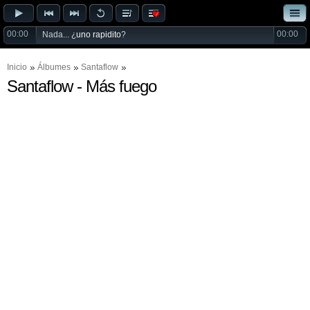
00:00
00:00
Nada... ¿
uno rapidito
?
Inicio
Álbumes
Santaflow
Santaflow - Más fuego