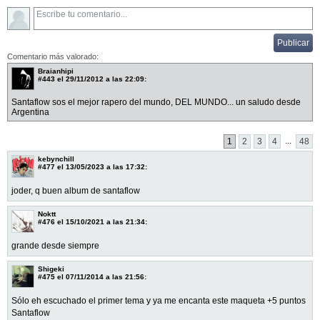
Comentario más valorado:
Braianhipi
#443
el 29/11/2012 a las 22:09:
Santaflow sos el mejor rapero del mundo, DEL MUNDO... un saludo desde
Argentina
...
1
2
3
4
48
kebynchill
#477
el 13/05/2023 a las 17:32:
joder, q buen album de santaflow
Noktt
#476
el 15/10/2021 a las 21:34:
grande desde siempre
Shigeki
#475
el 07/11/2014 a las 21:56:
Sólo eh escuchado el primer tema y ya me encanta este maqueta +5 puntos
Santaflow