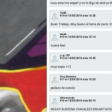
tuuu esta too wapa!! y no lo digo xk esté yo 
YoXD
#14
el 13/03/2010 a las 16:25:
Buen Trabajo..Muy bueno el tema de zarro :D
weak
#13
el 13/03/2010 a las 15:14:
suena bien
j.r.p.109
#12
el 12/03/2010 a las 15:45:
muy wapo +12
Soy_Kosmos
#11
el 12/03/2010 a las 15:30:
pedazo de sonido
Shtrecords
#10
el 12/03/2010 a las 00:19:
MUUUY BUEEENA CHAVALEES ENCANTAOOO 