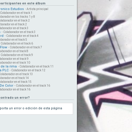
 participantes en este álbum
ronico Estudios
- Artista principal
 Colaborador en el track 1
aborador en los tracks 1 y 8
olaborador en el track 2
aborador en el track 2
laborador en el track 3
s
- Colaborador en el track 3
rd
- Colaborador en el track 4
aborador en el track 5
- Colaborador en el track 6
 Flow
- Colaborador en el track 7
laborador en el track 8
- Colaborador en el track 9
laborador en el track 9
laborador en el track 10
 de la rima
- Colaborador en el track 11
a PLC
- Colaborador en el track 12
Colaborador en el track 13
aborador en el track 14
olaborador en el track 15
De Color
- Colaborador en el track 16
laborador en el track 16
ontrado un error?
porta un error o edición de esta página