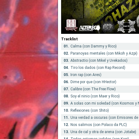
Tracklist
01.
Calma (con Dammy y Rico)
02.
Paranoyas mentales (con Mikoh y Azpi)
03.
Abstractio (con Mikel y Uvekados)
04.
Tiro los dados (con Rap Record)
05.
Iron rap (con Ares)
06.
Dime por que (con HHector)
07.
Calibre (con The Free Flow)
08.
Soy el ninio (con Maer y Rico)
09.
A solas con mi soledad (con Kosmos y N
10.
Reflexiones (con Shito)
11.
Una verdad a oscuras (con Emisores de 
12.
Nos salimos (con Polaco da PLC)
13.
Una de cal y otra de arena (con Jotabe)