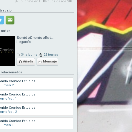
¡Publicítate en HHGroups desde 20€!
trabajo
l autor
SonidoCronicoEst...
Leganés
34 albums
28 temas
Añadir
Mensaje
 relacionados
nido Cronico Estudios
olumen 2
nido Cronico Estudios
omo Vol. 1
nido Cronico Estudios
omo Vol. 2
nido Cronico Estudios
lumen III