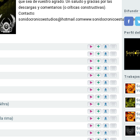
que sea de vuestro agrado. Un saludo y gracias por las
descargas y comentarios (o críticas constructivas).
Difundir 
Contacto:
sonidocronicoestudios@hotmail.comwww.sonidocronicoestudios.es.tl
Perfil de
Trabajos
So
V
So
ihra)
Pr
So
la rima)
Pr
So
Vo