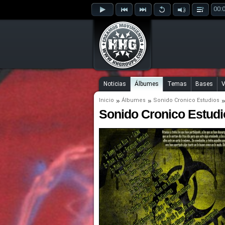
00:
Noticias
Álbumes
Temas
Bases
V
Inicio
Álbumes
Sonido Cronico Estudios
Sonido Cronico Estudi