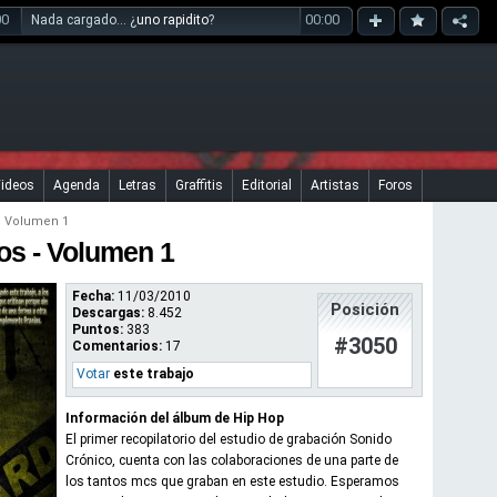
00
00:00
Nada cargado... ¿
uno rapidito
?
ideos
Agenda
Letras
Graffitis
Editorial
Artistas
Foros
Volumen 1
os - Volumen 1
Fecha:
11/03/2010
Posición
Descargas:
8.452
Puntos:
383
#3050
Comentarios:
17
Votar
este trabajo
Información del álbum de Hip Hop
El primer recopilatorio del estudio de grabación Sonido
Crónico, cuenta con las colaboraciones de una parte de
los tantos mcs que graban en este estudio. Esperamos