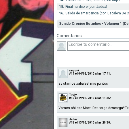
14.
Todos estamos jodidos (con Kapi)
15.
Final hardcore (con Jadux)
16.
Salida de emergencia (con Escalera De C
Sonido Cronico Estudios - Volumen 1 (D
Comentarios
sepuvk
#17
el 04/06/2010 a las 17:41:
ay stamos xabales! mis puntos
Trujy
#16
el 19/03/2010 a las 11:35:
Vamos ahi ese Maer! Descarga descarga!!Tr
Jadux
#15
el 13/03/2010 a las 20:30: