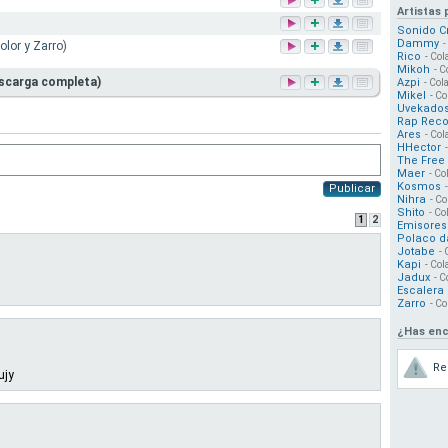
Artistas
Sonido C
Dammy
-
olor y Zarro)
Rico
- Col
Mikoh
- C
escarga completa)
Azpi
- Col
Mikel
- Co
Uvekado
Rap Reco
Ares
- Col
HHector
The Free
Maer
- Co
Kosmos
Publicar
Nihra
- Co
Shito
- Co
1
2
Emisores
Polaco d
Jotabe
- 
Kapi
- Col
Jadux
- C
Escalera 
Zarro
- Co
¿Has enc
Re
ujy