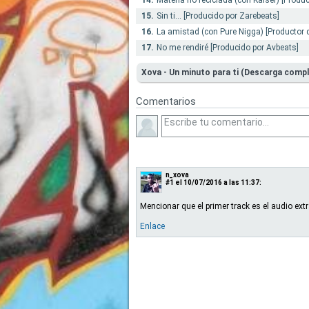
14.
Materia no reciclada (con Kaiser) [Produ
15.
Sin ti... [Producido por Zarebeats]
16.
La amistad (con Pure Nigga) [Productor
17.
No me rendiré [Producido por Avbeats]
Xova - Un minuto para ti (Descarga compl
Comentarios
n_xova
#1
el 10/07/2016 a las 11:37:
Mencionar que el primer track es el audio ext
Enlace