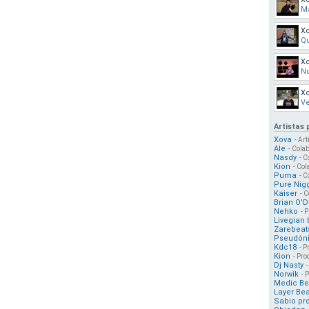
M
X
Qu
X
N
Xo
V
Artistas
Xova
- Art
Ale
- Colab
Nasdy
- C
Kion
- Col
Puma
- C
Pure Nig
Kaiser
- C
Brian O'D
Nehko
- 
Livegian 
Zarebeat
Pseudón
Kdc18
- P
Kion
- Pro
Dj Nasty
Norwik
- 
Medic Be
Layer Bea
Sabio pr