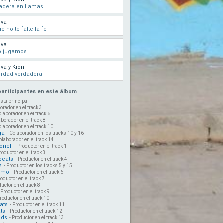
adera en llamas
ova
e no te falte la fe
ova
o jugamos
va y Kion
erdad verdadera
 participantes en este álbum
ista principal
orador en el track 3
olaborador en el track 6
aborador en el track 8
olaborador en el track 10
ga
- Colaborador en los tracks 10 y 16
olaborador en el track 14
onell
- Productor en el track 1
Productor en el track 3
beats
- Productor en el track 4
s
- Productor en los tracks 5 y 15
imo
- Productor en el track 6
roductor en el track 7
ductor en el track 8
- Productor en el track 9
Productor en el track 10
ats
- Productor en el track 11
ts
- Productor en el track 12
ods
- Productor en el track 13