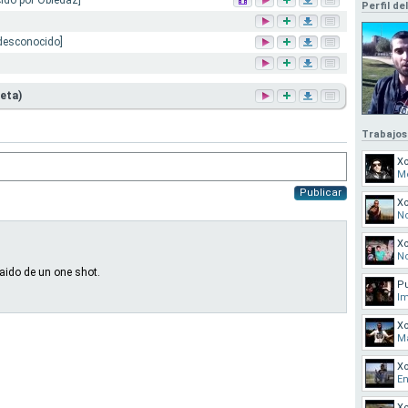
cido por Obiedaz]
Perfil de
 desconocido]
eta)
Trabajos
X
Me
Publicar
Xo
No
Xo
No
raido de un one shot.
Pu
Im
Xo
Ma
X
En
Xo