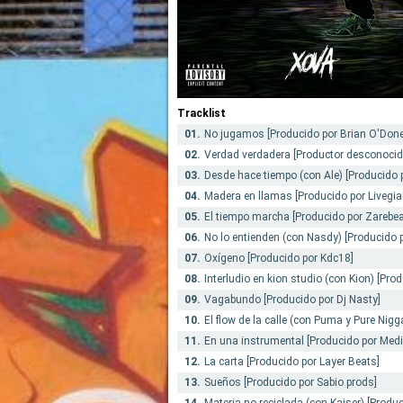
Tracklist
01.
No jugamos [Producido por Brian O'Donel
02.
Verdad verdadera [Productor desconocid
03.
Desde hace tiempo (con Ale) [Producido 
04.
Madera en llamas [Producido por Livegia
05.
El tiempo marcha [Producido por Zarebea
06.
No lo entienden (con Nasdy) [Producido
07.
Oxígeno [Producido por Kdc18]
08.
Interludio en kion studio (con Kion) [Pro
09.
Vagabundo [Producido por Dj Nasty]
10.
El flow de la calle (con Puma y Pure Nigg
11.
En una instrumental [Producido por Medi
12.
La carta [Producido por Layer Beats]
13.
Sueños [Producido por Sabio prods]