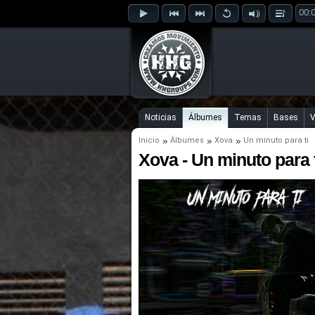
00:
Noticias
Álbumes
Temas
Bases
V
Inicio
Álbumes
Xova
Un minuto para ti
Xova - Un minuto para 