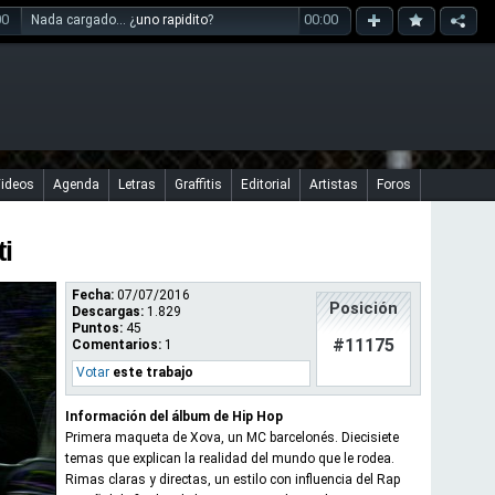
00
00:00
Nada cargado... ¿
uno rapidito
?
ideos
Agenda
Letras
Graffitis
Editorial
Artistas
Foros
ti
Fecha:
07/07/2016
Posición
Descargas:
1.829
Puntos:
45
#11175
Comentarios:
1
Votar
este trabajo
Información del álbum de Hip Hop
Primera maqueta de Xova, un MC barcelonés. Diecisiete
temas que explican la realidad del mundo que le rodea.
Rimas claras y directas, un estilo con influencia del Rap