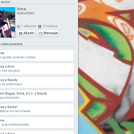
l autor
Xova
Granollers
1 albums
12 videos
Añadir
Mensaje
 relacionados
ova
 gusta cuando callas
va y Kion
 me rendire
va y Nasdy
 lo entienden
re Nigga, Xova, D.l.c. y Nasdy
provisación
va y Kaiser
teria no reciclada
ova
 una instrumental
va y Kion