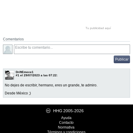
Tu publicidad aquí
Comentarios
DriftEmece1
#1
el 29/07/2023 a las 07:22:
No dejes de escribir, hermano, eres un grande, te admiro.
Desde México ;)
HHG
2005-2026
Ayuda
Contacto
Normativa
Términos y condiciones