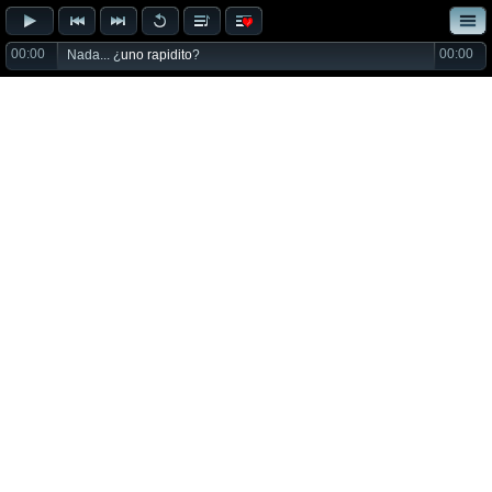
00:00
00:00
Nada... ¿
uno rapidito
?