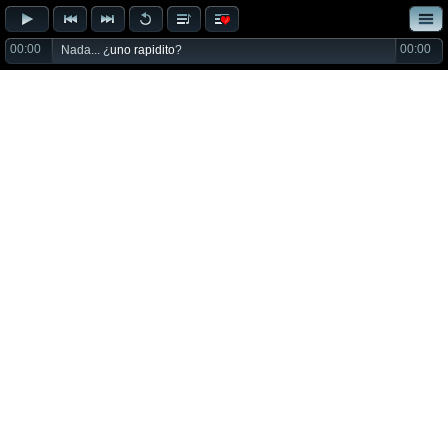
00:00
00:00
Nada... ¿
uno rapidito
?