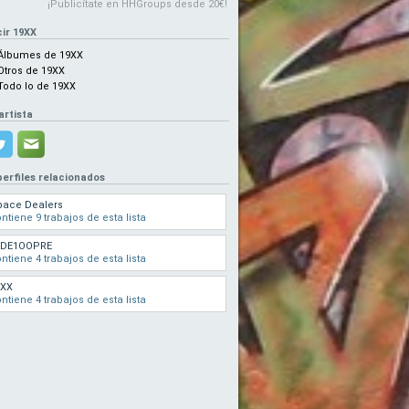
¡Publicítate en HHGroups desde 20€!
ir 19XX
Álbumes de 19XX
Otros de 19XX
Todo lo de 19XX
artista
perfiles relacionados
pace Dealers
ntiene 9 trabajos de esta lista
LDE1OOPRE
ntiene 4 trabajos de esta lista
9XX
ntiene 4 trabajos de esta lista