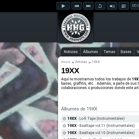
00:
Noticias
Álbumes
Temas
Bases
V
Inicio
Artistas
19XX
19XX
Aquí te mostramos todos los trabajos de
19X
bases, graffitis, etc... Además, a parte de sus 
colaboraciones o producciones donde este arti
Álbumes de 19XX
19XX
- Lo-fi Tape (Instrumentales)
19XX
- Beattape vol.11 (Instrumentales)
19XX
- Beattape vol.10 (Instrumentales)