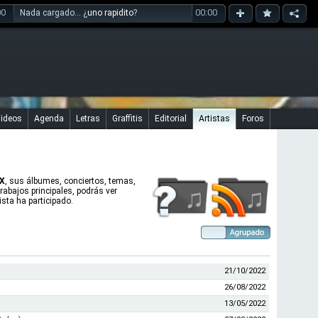
00
00:00
Nada cargado... ¿
uno rapidito
?
ideos
Agenda
Letras
Graffitis
Editorial
Artistas
Foros
X
, sus álbumes, conciertos, temas,
trabajos principales, podrás ver
sta ha participado.
21/10/2022
26/08/2022
13/05/2022