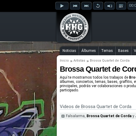
00:
Noticias
Álbumes
Temas
Bases
V
Inicio
Artistas
Brossa Quartet de Corda
Brossa Quartet de Cor
Aquí te mostramos todos los trabajos de
Bro
álbumes, conciertos, temas, bases, graffitis, 
principales, podrás ver colaboraciones o prod
participado.
Videos de Brossa Quartet de Corda
Falsalarma,
Brossa Quartet de Corda
y 