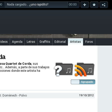
00
00:00
Nada cargado... ¿
uno rapidito
?
ideos
Agenda
Letras
Graffitis
Editorial
Artistas
Foros
da
ssa Quartet de Corda
, sus
etc... Además, a parte de sus trabajos
ucciones donde este artista ha
J. Domènech - Polvo
19/10/2012