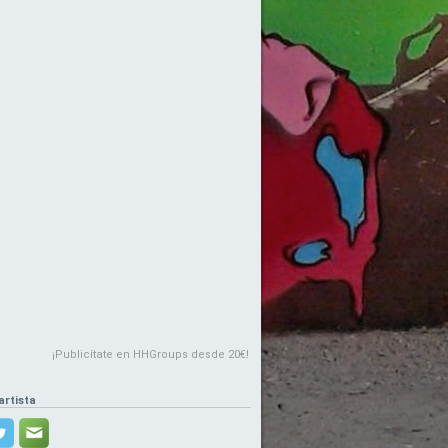
¡Publicítate en HHGroups desde 20€!
artista