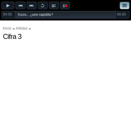
00:00
00:00
Nada... ¿
uno rapidito
?
Inicio
Artistas
Cifra 3