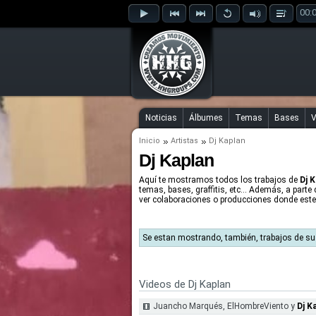
00:
Noticias
Álbumes
Temas
Bases
V
Inicio
Artistas
Dj Kaplan
Dj Kaplan
Aquí te mostramos todos los trabajos de
Dj 
temas, bases, graffitis, etc... Además, a parte
ver colaboraciones o producciones donde este 
Se estan mostrando, también, trabajos de s
Videos de Dj Kaplan
Juancho Marqués, ElHombreViento y
Dj K