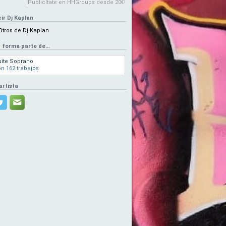
¡Publicítate en HHGroups desde 20€!
ir Dj Kaplan
Otros de Dj Kaplan
 forma parte de...
ite Soprano
n 162 trabajos
artista