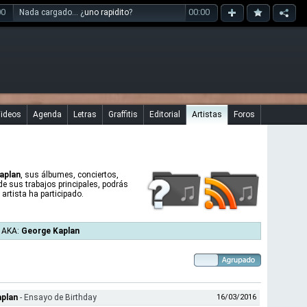
00
00:00
Nada cargado... ¿
uno rapidito
?
ideos
Agenda
Letras
Graffitis
Editorial
Artistas
Foros
Kaplan
, sus álbumes, conciertos,
 de sus trabajos principales, podrás
artista ha participado.
u AKA:
George Kaplan
aplan
- Ensayo de Birthday
16/03/2016