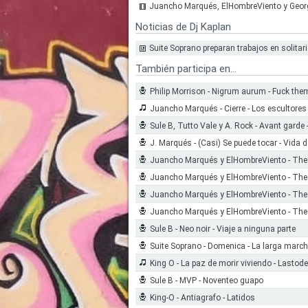
Juancho Marqués, ElHombreViento y George
Noticias de Dj Kaplan
Suite Soprano preparan trabajos en solitar
También participa en...
Philip Morrison - Nigrum aurum - Fuck the
Juancho Marqués - Cierre - Los escultores
Sule B, Tutto Vale y A. Rock - Avant garde 
J. Marqués - (Casi) Se puede tocar - Vida 
Juancho Marqués y ElHombreViento - The b
Juancho Marqués y ElHombreViento - The 
Juancho Marqués y ElHombreViento - The 
Juancho Marqués y ElHombreViento - The 
Sule B - Neo noir - Viaje a ninguna parte
Suite Soprano - Domenica - La larga marc
King O - La paz de morir viviendo - Lasto
Sule B - MVP - Noventeo guapo
King-O - Antiagrafo - Latidos