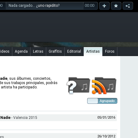
00
00:00
Nada cargado... ¿
uno rapidito
?
ideos
Agenda
Letras
Graffitis
Editorial
Artistas
Foros
Nadie
, sus álbumes, conciertos,
 de sus trabajos principales, podrás
artista ha participado.
 Nadie
- Valencia 2015
05/01/2016
26/10/2012
ers