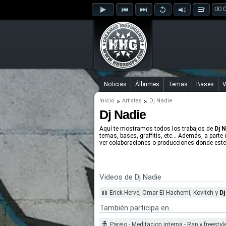
00:
Noticias
Álbumes
Temas
Bases
V
Inicio
Artistas
Dj Nadie
Dj Nadie
Aquí te mostramos todos los trabajos de
Dj 
temas, bases, graffitis, etc... Además, a parte
ver colaboraciones o producciones donde este 
Videos de Dj Nadie
Erick Hervé, Omar El Hachemi, Kovitch y
Dj
También participa en...
Parejo - Meditacion interna - Rap y freestyl