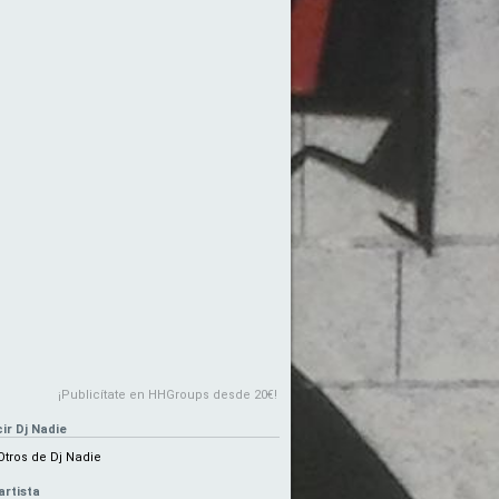
¡Publicítate en HHGroups desde 20€!
ir Dj Nadie
Otros de Dj Nadie
artista