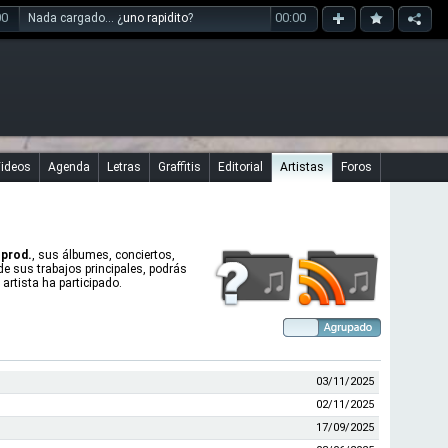
00
00:00
Nada cargado... ¿
uno rapidito
?
ideos
Agenda
Letras
Graffitis
Editorial
Artistas
Foros
 prod.
, sus álbumes, conciertos,
 de sus trabajos principales, podrás
artista ha participado.
03/11/2025
02/11/2025
17/09/2025