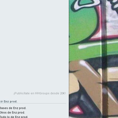
¡Publicítate en HHGroups desde 20€!
ir Enz prod.
Bases de Enz prod.
Otros de Enz prod.
Todo lo de Enz prod.