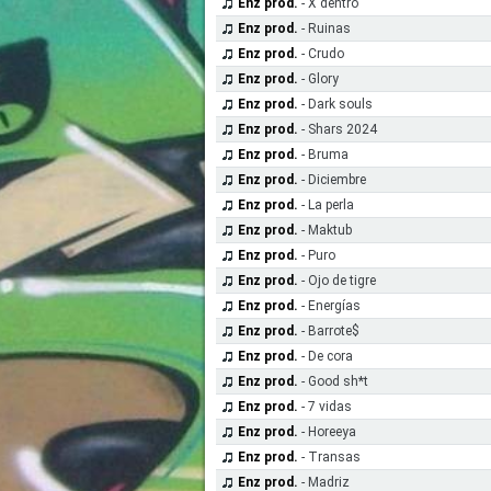
Enz prod.
- X dentro
Enz prod.
- Ruinas
Enz prod.
- Crudo
Enz prod.
- Glory
Enz prod.
- Dark souls
Enz prod.
- Shars 2024
Enz prod.
- Bruma
Enz prod.
- Diciembre
Enz prod.
- La perla
Enz prod.
- Maktub
Enz prod.
- Puro
Enz prod.
- Ojo de tigre
Enz prod.
- Energías
Enz prod.
- Barrote$
Enz prod.
- De cora
Enz prod.
- Good sh*t
Enz prod.
- 7 vidas
Enz prod.
- Horeeya
Enz prod.
- Transas
Enz prod.
- Madriz