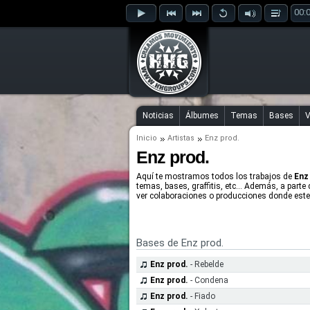
00:
Noticias
Álbumes
Temas
Bases
V
Inicio
Artistas
Enz prod.
Enz prod.
Aquí te mostramos todos los trabajos de
Enz
temas, bases, graffitis, etc... Además, a parte
ver colaboraciones o producciones donde este 
Bases de Enz prod.
Enz prod.
- Rebelde
Enz prod.
- Condena
Enz prod.
- Fiado