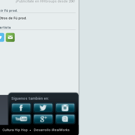
¡Publicítate en HHGroups desde 20€!
ir Fú prod.
Otros de Fú prod.
artista
Síguenos también en:
Cultura Hip Hop
Desarrollo
iRealWorks