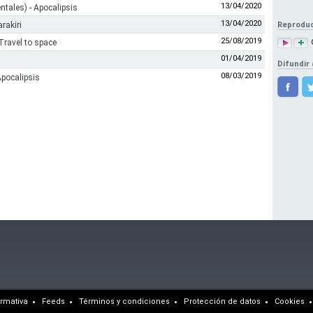
13/04/2020
ntales) - Apocalipsis
13/04/2020
rakiri
Reproduc
25/08/2019
Travel to space
01/04/2019
Difundir 
08/03/2019
Apocalipsis
rmativa
Feeds
Términos y condiciones
Protección de datos
Cookies