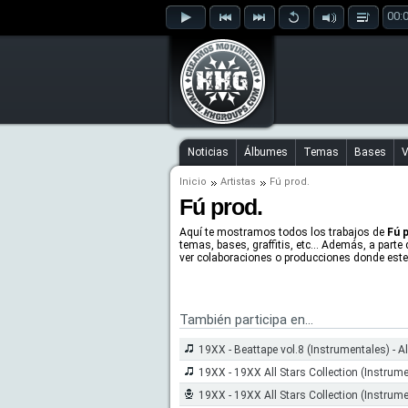
00:
Noticias
Álbumes
Temas
Bases
V
Inicio
Artistas
Fú prod.
Fú prod.
Aquí te mostramos todos los trabajos de
Fú 
temas, bases, graffitis, etc... Además, a parte
ver colaboraciones o producciones donde este 
También participa en...
19XX - Beattape vol.8 (Instrumentales) - A
19XX - 19XX All Stars Collection (Instrume
19XX - 19XX All Stars Collection (Instrume