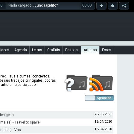
00
00:00
Nada cargado... ¿
uno rapidito
?
ideos
Agenda
Letras
Graffitis
Editorial
Artistas
Foros
prod.
, sus álbumes, conciertos,
 de sus trabajos principales, podrás
artista ha participado.
20/05/2021
lienígena
13/04/2020
ntales) - Travel to space
13/04/2020
ntales) - Vhs