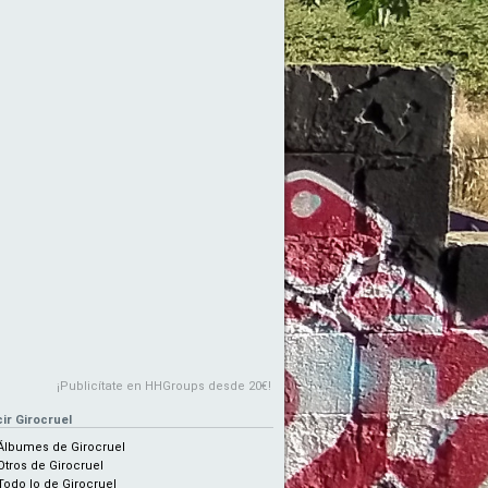
¡Publicítate en HHGroups desde 20€!
ir Girocruel
Álbumes de Girocruel
Otros de Girocruel
Todo lo de Girocruel