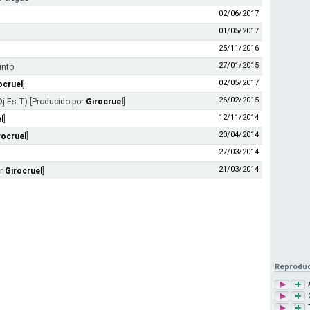
02/06/2017
01/05/2017
25/11/2016
27/01/2015
into
02/05/2017
ocruel
]
26/02/2015
j Es.T) [Producido por
Girocruel
]
12/11/2014
l
]
20/04/2014
rocruel
]
27/03/2014
21/03/2014
or
Girocruel
]
Reproduc