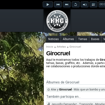
00:
Noticias
Álbumes
Temas
Bases
V
Inicio
Artistas
Girocruel
Girocruel
Aquí te mostramos todos los trabajos de
Gir
temas, bases, graffitis, etc... Además, a parte
ver colaboraciones o producciones donde este 
Álbumes de Girocruel
Alex y
Girocruel
- Más que un bombo y un
También participa en...
Jesusillo Fernandez - Transición - Mirada