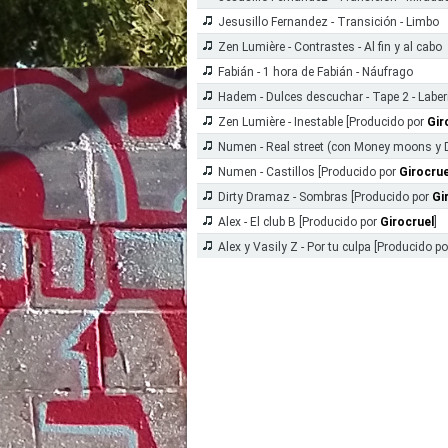
Jesusillo Fernandez - Transición - Limbo
Zen Lumière - Contrastes - Al fin y al cabo
Fabián - 1 hora de Fabián - Náufrago
Hadem - Dulces descuchar - Tape 2 - Laber
Zen Lumière - Inestable [Producido por
Gir
Numen - Real street (con Money moons y D
Numen - Castillos [Producido por
Girocrue
Dirty Dramaz - Sombras [Producido por
Gi
Alex - El club B [Producido por
Girocruel
]
Alex y Vasily Z - Por tu culpa [Producido p