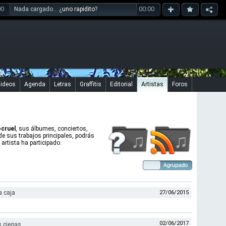
00
00:00
Nada cargado... ¿
uno rapidito
?
ideos
Agenda
Letras
Graffitis
Editorial
Artistas
Foros
ocruel
, sus álbumes, conciertos,
 de sus trabajos principales, podrás
artista ha participado.
a caja
27/06/2015
02/06/2017
s ciegas