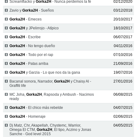
Screamflacko y
Gorka2H
- Nunca perdemos la fé
02/12/2020
Zavio y
Gorka2H
- Sueños
03/12/2018
Gorka2H
- Emeces
20/10/2017
Gorka2H
y JPelirrojo - Atípico
18/10/2017
Gorka2H
- Escribe
06/07/2017
Gorka2H
- No tengo dueño
04/11/2016
Gorka2H
- Todo por el rap
07/10/2016
Gorka2H
- Patas arriba
21/09/2016
Gorka2H
y Garzia - Lo que nos da la gana
19/07/2016
Bacanal sonora, Narrador,
Gorka2H
y Chaisy Al -
27/01/2016
Graffiti life
MC Joha,
Gorka2H
, Rapsoda y Ambush - Nacimos
06/08/2015
ready
Gorka2H
- El chico más rebelde
04/07/2015
Gorka2H
- Homenaje
02/06/2015
Dj Matz, Chr, Akapellah, Chystemc, Warrior,
04/05/2015
Omega El CTM,
Gorka2H
, El tipo, Aczino y Jonas
Sanche - God level 2015