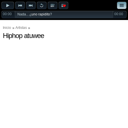
00:00
00:00
Nada... ¿
uno rapidito
?
Inicio
Artistas
Hiphop atuwee