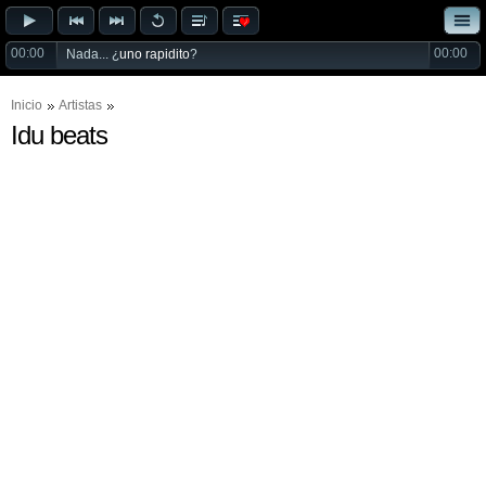
00:00
00:00
Nada... ¿
uno rapidito
?
Inicio
Artistas
Idu beats