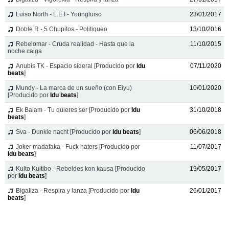
Luiso North - L.E.I - Youngluiso
23/01/2017
Doble R - 5 Chupitos - Politiqueo
13/10/2016
Rebelomar - Cruda realidad - Hasta que la
11/10/2015
noche caiga
Anubis TK - Espacio sideral [Producido por
Idu
07/11/2020
beats
]
Mundy - La marca de un sueño (con Eiyu)
10/01/2020
[Producido por
Idu beats
]
Ek Balam - Tu quieres ser [Producido por
Idu
31/10/2018
beats
]
Sva - Dunkle nacht [Producido por
Idu beats
]
06/06/2018
Joker madafaka - Fuck haters [Producido por
11/07/2017
Idu beats
]
Kulto Kultibo - Rebeldes kon kausa [Producido
19/05/2017
por
Idu beats
]
Bigaliza - Respira y lanza [Producido por
Idu
26/01/2017
beats
]