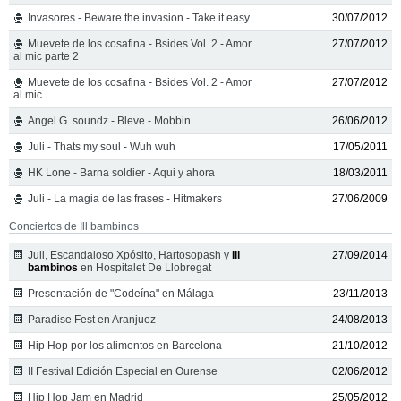
Invasores - Beware the invasion - Take it easy
30/07/2012
Muevete de los cosafina - Bsides Vol. 2 - Amor
27/07/2012
al mic parte 2
Muevete de los cosafina - Bsides Vol. 2 - Amor
27/07/2012
al mic
Angel G. soundz - Bleve - Mobbin
26/06/2012
Juli - Thats my soul - Wuh wuh
17/05/2011
HK Lone - Barna soldier - Aqui y ahora
18/03/2011
Juli - La magia de las frases - Hitmakers
27/06/2009
Conciertos de Ill bambinos
Juli, Escandaloso Xpósito, Hartosopash y
Ill
27/09/2014
bambinos
en Hospitalet De Llobregat
Presentación de "Codeína" en Málaga
23/11/2013
Paradise Fest en Aranjuez
24/08/2013
Hip Hop por los alimentos en Barcelona
21/10/2012
II Festival Edición Especial en Ourense
02/06/2012
Hip Hop Jam en Madrid
25/05/2012