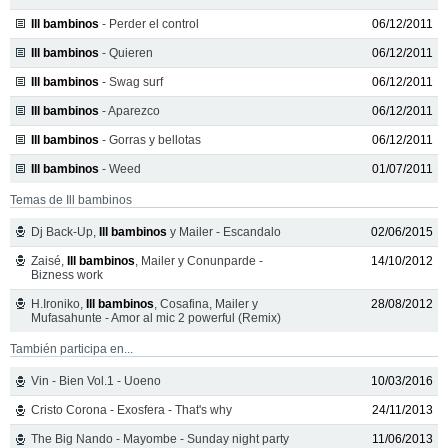
Ill bambinos
- Perder el control
06/12/2011
Ill bambinos
- Quieren
06/12/2011
Ill bambinos
- Swag surf
06/12/2011
Ill bambinos
- Aparezco
06/12/2011
Ill bambinos
- Gorras y bellotas
06/12/2011
Ill bambinos
- Weed
01/07/2011
Temas de Ill bambinos
Dj Back-Up,
Ill bambinos
y Mailer - Escandalo
02/06/2015
Zaisé,
Ill bambinos
, Mailer y Conunparde -
14/10/2012
Bizness work
H.Ironiko,
Ill bambinos
, Cosafina, Mailer y
28/08/2012
Mufasahunte - Amor al mic 2 powerful (Remix)
También participa en...
Vin - Bien Vol.1 - Uoeno
10/03/2016
Cristo Corona - Exosfera - That's why
24/11/2013
The Big Nando - Mayombe - Sunday night party
11/06/2013