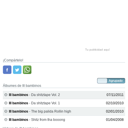
Tu publicidad aquí
¡Compártelo!
Álbumes de Ill bambinos
Ill bambinos
- Da shitztape Vol. 2
07/11/2011
Ill bambinos
- Da shitztape Vol. 1
02/10/2010
Ill bambinos
- The big palida Rollin high
02/01/2010
Ill bambinos
- Shitz from tha booong
01/04/2008