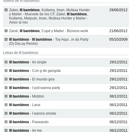
Videos de Ill bambinos
Zaker,
Ill bambinos
, Kultama, Iman, Mufasa Hunter
29/06/2012
y Mailer - Muevete de los CF, Zaker,
Ill bambinos
,
Kultama, Malputo, Iman, Mufasa Hunter y Mailer -
Amor al mic
Zaisé,
Ill bambinos
, Cupd y Mailer - Bizness work
21/06/2012
Ill bambinos
-
Ill bambinos
- Toy Aqui...in da Party
05/10/2009
(Dj DeLay Remix)
Letras de Ill bambinos
Ill bambinos
- Im single
29/12/2011
Ill bambinos
- Con g de gangsta
29/12/2011
Ill bambinos
- El mundo gira
29/12/2011
Ill bambinos
- I just wanna party
29/12/2011
Ill bambinos
- Mobbin
06/12/2011
Ill bambinos
- Lana
06/12/2011
Ill bambinos
- I wanna smoke
06/12/2011
Ill bambinos
- Paseando
06/12/2011
Ill bambinos
- Im me
06/12/2011