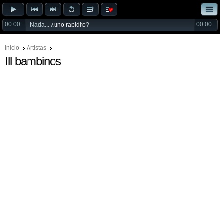
00:00
00:00
Nada... ¿
uno rapidito
?
Inicio
Artistas
Ill bambinos