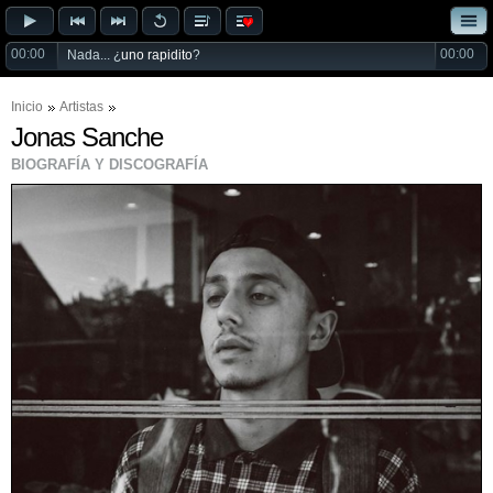
00:00
00:00
Nada... ¿
uno rapidito
?
Inicio
Artistas
Jonas Sanche
BIOGRAFÍA Y DISCOGRAFÍA