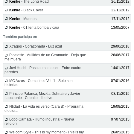
Kenke
- The Long Road
26/11/2012
Kenke
- Black Cover
22/11/2012
Kenke
- Muertos
17/11/2012
Kenke
- 01 lenta bomba y caja
13/05/2007
También participa en...
Xtragos - Corazonada - Luz azul
29/06/2018
Picatoste - Aullidos de un Geomante - Deja que
26/06/2017
me muera
Javi Huchi - Paso al medio ser - Entre cuatro
14/01/2017
paredes
MC Acros - Comalírico Vol. 1 - Solo son
07/01/2016
historias
Príncipe Palanca, Mezkla Dohnaire y Javier
03/11/2015
Laocoonte - Cobalto - I belive
Ntidad - La vida es verso (Cara B) - Programa
19/08/2015
electoral
Lobo Garnata - Humo industrial - Nueva
07/07/2015
religión
Welcom Style - This is my moment - This is my
26/05/2015