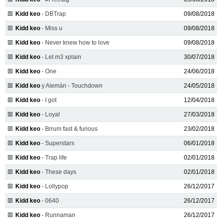
Kidd keo
- DBTrap
09/08/2018
Kidd keo
- Miss u
09/08/2018
Kidd keo
- Never knew how to love
09/08/2018
Kidd keo
- Let m3 xplain
30/07/2018
Kidd keo
- One
24/06/2018
Kidd keo
y Alemán - Touchdown
24/05/2018
Kidd keo
- I got
12/04/2018
Kidd keo
- Loyal
27/03/2018
Kidd keo
- Brrum fast & furious
23/02/2018
Kidd keo
- Superstars
06/01/2018
Kidd keo
- Trap life
02/01/2018
Kidd keo
- These days
02/01/2018
Kidd keo
- Lollypop
26/12/2017
Kidd keo
- 0640
26/12/2017
Kidd keo
- Runnaman
26/12/2017