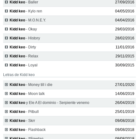
Kidd keo
- Baller
27/09/2016
Kidd keo
- Kylo ren
04/05/2016
Kidd keo
- M.O.N.E.Y.
04/04/2016
Kidd keo
- Okay
29/03/2016
Kidd keo
- History
28/02/2016
Kidd keo
- Dirty
11/01/2016
Kidd keo
- Relax
29/11/2015
Kidd keo
- Loyal
30/09/2015
Letras de Kidd keo
Kidd keo
- Money till i die
27/01/2020
Kidd keo
- Moon talk
14/06/2019
Kidd keo
y Ele A El dominio - Serpiente veneno
26/04/2019
Kidd keo
- Pitbull
25/01/2019
Kidd keo
- Skrr
09/08/2018
Kidd keo
- Flashback
09/08/2018
Kidd keo
- #Freetag
09/08/2018