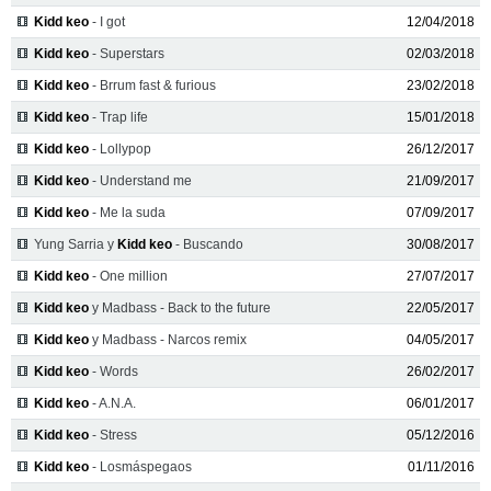
Kidd keo
- I got
12/04/2018
Kidd keo
- Superstars
02/03/2018
Kidd keo
- Brrum fast & furious
23/02/2018
Kidd keo
- Trap life
15/01/2018
Kidd keo
- Lollypop
26/12/2017
Kidd keo
- Understand me
21/09/2017
Kidd keo
- Me la suda
07/09/2017
Yung Sarria y
Kidd keo
- Buscando
30/08/2017
Kidd keo
- One million
27/07/2017
Kidd keo
y Madbass - Back to the future
22/05/2017
Kidd keo
y Madbass - Narcos remix
04/05/2017
Kidd keo
- Words
26/02/2017
Kidd keo
- A.N.A.
06/01/2017
Kidd keo
- Stress
05/12/2016
Kidd keo
- Losmáspegaos
01/11/2016