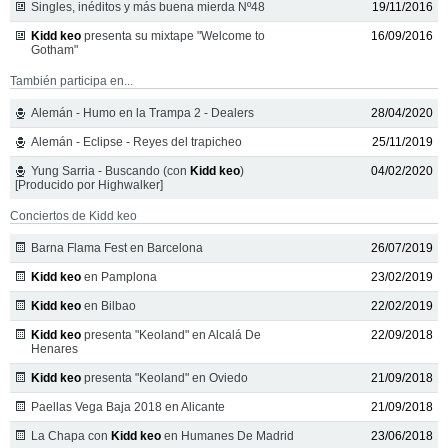
Singles, inéditos y más buena mierda Nº48
19/11/2016
Kidd keo
presenta su mixtape "Welcome to
16/09/2016
Gotham"
También participa en...
Alemán - Humo en la Trampa 2 - Dealers
28/04/2020
Alemán - Eclipse - Reyes del trapicheo
25/11/2019
Yung Sarria - Buscando (con
Kidd keo
)
04/02/2020
[Producido por Highwalker]
Conciertos de Kidd keo
Barna Flama Fest en Barcelona
26/07/2019
Kidd keo
en Pamplona
23/02/2019
Kidd keo
en Bilbao
22/02/2019
Kidd keo
presenta "Keoland" en Alcalá De
22/09/2018
Henares
Kidd keo
presenta "Keoland" en Oviedo
21/09/2018
Paellas Vega Baja 2018 en Alicante
21/09/2018
La Chapa con
Kidd keo
en Humanes De Madrid
23/06/2018