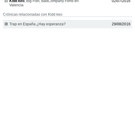
Kidd keo
, Big Fish, BadCompany Films en
02/07/2016
Valencia
Crónicas relacionadas con Kidd keo
Trap en España ¿Hay esperanza?
29/08/2016