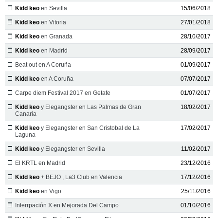
Kidd keo
en Sevilla
15/06/2018
Kidd keo
en Vitoria
27/01/2018
Kidd keo
en Granada
28/10/2017
Kidd keo
en Madrid
28/09/2017
Beat out en A Coruña
01/09/2017
Kidd keo
en A Coruña
07/07/2017
Carpe diem Festival 2017 en Getafe
01/07/2017
Kidd keo
y Elegangster en Las Palmas de Gran
18/02/2017
Canaria
Kidd keo
y Elegangster en San Cristobal de La
17/02/2017
Laguna
Kidd keo
y Elegangster en Sevilla
11/02/2017
El KRTL en Madrid
23/12/2016
Kidd keo
+ BEJO , La3 Club en Valencia
17/12/2016
Kidd keo
en Vigo
25/11/2016
Interrpación X en Mejorada Del Campo
01/10/2016