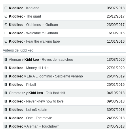
Kidd keo
- Keoland
05/07/2018
Kidd keo
- The giant
25/12/2017
Kidd keo
- Old times in Gotham
23/09/2017
Kidd keo
- Welcome to Gotham
16/09/2016
Kidd keo
- Fear the walking tape
11/01/2016
Videos de Kidd keo
Alemán y
Kidd keo
- Reyes del trapicheo
13/03/2020
Kidd keo
- Money till i die
27/01/2020
Kidd keo
y Ele A El dominio - Serpiente veneno
26/04/2019
Kidd keo
- Pitbull
25/01/2019
Chromazz y
Kidd keo
- Talk that shit
04/10/2018
Kidd keo
- Never knew how to love
09/08/2018
Kidd keo
- Let m3 xplain
30/07/2018
Kidd keo
- One - The movie
24/06/2018
Kidd keo
y Alemán - Touchdown
24/05/2018