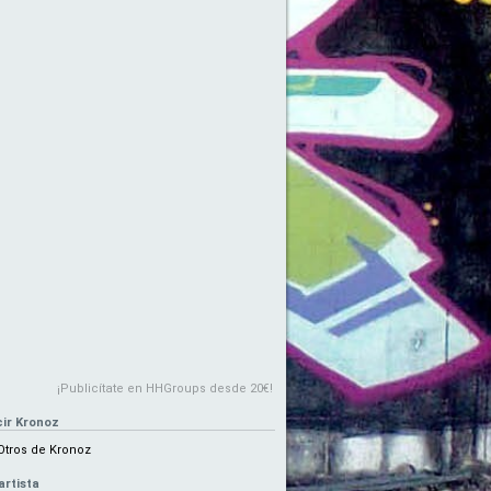
¡Publicítate en HHGroups desde 20€!
ir Kronoz
Otros de Kronoz
artista