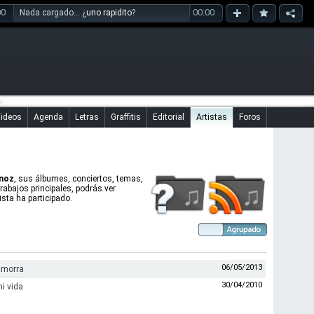
00
00:00
Nada cargado... ¿
uno rapidito
?
ideos
Agenda
Letras
Graffitis
Editorial
Artistas
Foros
noz
, sus álbumes, conciertos, temas,
trabajos principales, podrás ver
sta ha participado.
06/05/2013
kamorra
30/04/2010
mi vida