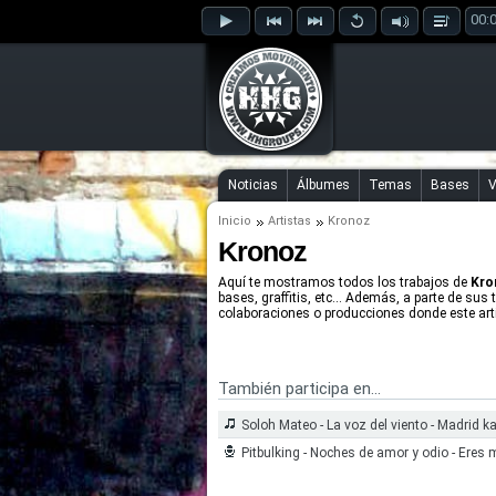
00:
Noticias
Álbumes
Temas
Bases
V
Inicio
Artistas
Kronoz
Kronoz
Aquí te mostramos todos los trabajos de
Kro
bases, graffitis, etc... Además, a parte de sus 
colaboraciones o producciones donde este arti
También participa en...
Soloh Mateo - La voz del viento - Madrid 
Pitbulking - Noches de amor y odio - Eres 