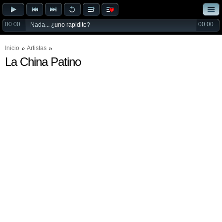
00:00
00:00
Nada... ¿
uno rapidito
?
Inicio
Artistas
La China Patino