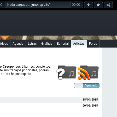
00
00:00
Nada cargado... ¿
uno rapidito
?
ideos
Agenda
Letras
Graffitis
Editorial
Artistas
Foros
o Crespo
, sus álbumes, conciertos,
 de sus trabajos principales, podrás
artista ha participado.
18/04/2015
20/03/2015