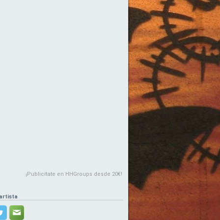
¡Publicítate en HHGroups desde 20€!
artista