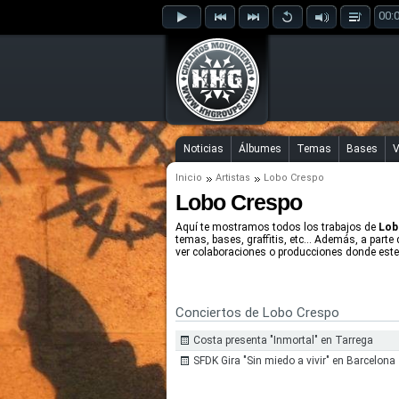
00:
Noticias
Álbumes
Temas
Bases
V
Inicio
Artistas
Lobo Crespo
Lobo Crespo
Aquí te mostramos todos los trabajos de
Lob
temas, bases, graffitis, etc... Además, a parte
ver colaboraciones o producciones donde este 
Conciertos de Lobo Crespo
Costa presenta "Inmortal" en Tarrega
SFDK Gira "Sin miedo a vivir" en Barcelona