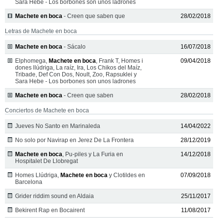
Sara Hebe - Los borbones son unos ladrones
Machete en boca
- Creen que saben que
28/02/2018
Letras de Machete en boca
Machete en boca
- Sácalo
16/07/2018
Elphomega,
Machete en boca
, Frank T, Homes i
09/04/2018
dones llúdriga, La raíz, Ira, Los Chikos del Maíz,
Tribade, Def Con Dos, Noult, Zoo, Rapsuklei y
Sara Hebe - Los borbones son unos ladrones
Machete en boca
- Creen que saben
28/02/2018
Conciertos de Machete en boca
Jueves No Santo en Marinaleda
14/04/2022
No solo por Navirap en Jerez De La Frontera
28/12/2019
Machete en boca
, Pu-piles y La Furia en
14/12/2018
Hospitalet De Llobregat
Homes Llúdriga,
Machete en boca
y Clotildes en
07/09/2018
Barcelona
Grider riddim sound en Aldaia
25/11/2017
Bekirent Rap en Bocairent
11/08/2017