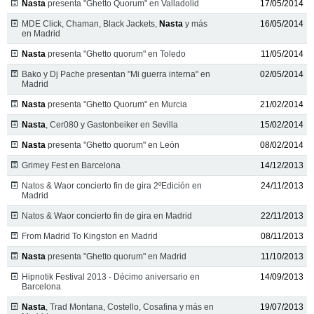
Nasta
presenta "Ghetto Quorum" en Valladolid
17/05/2014
MDE Click, Chaman, Black Jackets,
Nasta
y más
16/05/2014
en Madrid
Nasta
presenta "Ghetto quorum" en Toledo
11/05/2014
Bako y Dj Pache presentan "Mi guerra interna" en
02/05/2014
Madrid
Nasta
presenta "Ghetto Quorum" en Murcia
21/02/2014
Nasta
, Cer080 y Gastonbeiker en Sevilla
15/02/2014
Nasta
presenta "Ghetto quorum" en León
08/02/2014
Grimey Fest en Barcelona
14/12/2013
Natos & Waor concierto fin de gira 2ºEdición en
24/11/2013
Madrid
Natos & Waor concierto fin de gira en Madrid
22/11/2013
From Madrid To Kingston en Madrid
08/11/2013
Nasta
presenta "Ghetto quorum" en Madrid
11/10/2013
Hipnotik Festival 2013 - Décimo aniversario en
14/09/2013
Barcelona
Nasta
, Trad Montana, Costello, Cosafina y más en
19/07/2013