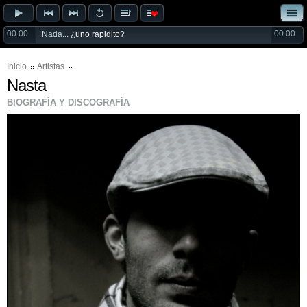
00:00
00:00
Nada... ¿
uno rapidito
?
Inicio
Artistas
Nasta
BIOGRAFÍA Y DISCOGRAFÍA