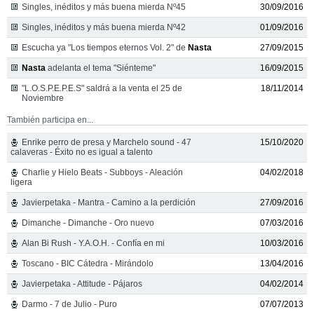
Singles, inéditos y más buena mierda Nº45
30/09/2016
Singles, inéditos y más buena mierda Nº42
01/09/2016
Escucha ya "Los tiempos eternos Vol. 2" de
Nasta
27/09/2015
Nasta
adelanta el tema "Siénteme"
16/09/2015
"L.O.S.P.E.P.E.S" saldrá a la venta el 25 de
18/11/2014
Noviembre
También participa en...
Enrike perro de presa y Marchelo sound - 47
15/10/2020
calaveras - Éxito no es igual a talento
Charlie y Hielo Beats - Subboys - Aleación
04/02/2018
ligera
Javierpetaka - Mantra - Camino a la perdición
27/09/2016
Dimanche - Dimanche - Oro nuevo
07/03/2016
Alan Bi Rush - Y.A.O.H. - Confía en mi
10/03/2016
Toscano - BIC Cátedra - Mirándolo
13/04/2016
Javierpetaka - Attitude - Pájaros
04/02/2014
Darmo - 7 de Julio - Puro
07/07/2013