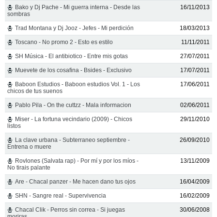
Bako y Dj Pache - Mi guerra interna - Desde las
16/11/2013
sombras
Trad Montana y Dj Jooz - Jefes - Mi perdición
18/03/2013
Toscano - No promo 2 - Esto es estilo
11/11/2011
SH Música - El antibiotico - Entre mis gotas
27/07/2011
Muevete de los cosafina - Bsides - Exclusivo
17/07/2011
Baboon Estudios - Baboon estudios Vol. 1 - Los
17/06/2011
chicos de tus suenos
Pablo Pila - On the cuttzz - Mala informacion
02/06/2011
Miser - La fortuna vecindario (2009) - Chicos
29/11/2010
listos
La clave urbana - Subterraneo septiembre -
26/09/2010
Entrena o muere
Rovlones (Salvata rap) - Por mí y por los míos -
13/11/2009
No tirais palante
Are - Chacal panzer - Me hacen dano tus ojos
16/04/2009
SHN - Sangre real - Supervivencia
16/02/2009
Chacal Clik - Perros sin correa - Si juegas
30/06/2008
moriras