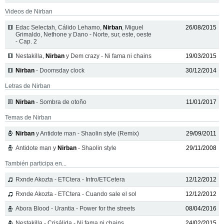
Videos de Nirban
Edac Selectah, Cálido Lehamo,
Nirban
, Miguel
26/08/2015
Grimaldo, Nethone y Dano - Norte, sur, este, oeste
- Cap. 2
Nestakilla,
Nirban
y Dem crazy - Ni fama ni chains
19/03/2015
Nirban
- Doomsday clock
30/12/2014
Letras de Nirban
Nirban
- Sombra de otoño
11/01/2017
Temas de Nirban
Nirban
y Antidote man - Shaolin style (Remix)
29/09/2011
Antidote man y
Nirban
- Shaolin style
29/11/2008
También participa en...
Rxnde Akozta - ETCtera - Intro/ETCetera
12/12/2012
Rxnde Akozta - ETCtera - Cuando sale el sol
12/12/2012
Abora Blood - Urantia - Power for the streets
08/04/2016
Nestakilla - Crisálida - Ni fama ni chains
24/02/2015