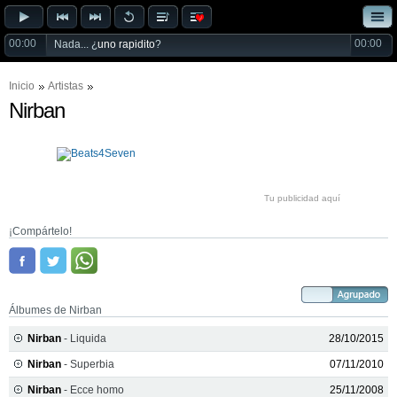
00:00
00:00
Nada... ¿
uno rapidito
?
Inicio
Artistas
Nirban
Tu publicidad aquí
¡Compártelo!
Álbumes de Nirban
Nirban
- Liquida
28/10/2015
Nirban
- Superbia
07/11/2010
Nirban
- Ecce homo
25/11/2008