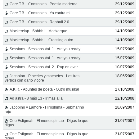
Core T.B. - Contrastes - Poesia moderna
29/12/2009
Core T.B. - Contrastes - Yo contra mi
29/12/2009
Core T.B. - Contrastes - Rapball 2.0
29/12/2009
Mockerclap - Shhhh!! - Mockerque
14/10/2009
Mockerclap - Shhhh!! - Crossing outro
14/10/2009
Sessions - Sessions Vol. 1 - Are you ready
15/07/2009
Sessions - Sessions Vol. 1 - Are you ready
15/07/2009
Sessions - Sessions Vol. 2 - Rap en over
10/07/2009
Jacobino - Pinceles y machetes - Los tres
18/06/2009
verbos con dario y core
A.K.R. - Apuntes de poeta - Outro musikal
27/10/2008
Ad astra - 8 más 13 - Ir mas alla
22/10/2008
Jacobino y Lamore - Hiroshima - Submarino
28/09/2007
rojo
One Estigmah - El menos pintao - Digas lo que
31/07/2007
digas
One Estigmah - El menos pintao - Digas lo que
31/07/2007
digas