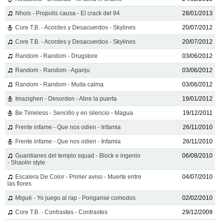
Nhois - Propolis causa - El crack del 94
28/01/2013
Core T.B. - Acordes y Desacuerdos - Skylines
20/07/2012
Core T.B. - Acordes y Desacuerdos - Skylines
20/07/2012
Random - Random - Drugstore
03/06/2012
Random - Random - Aganju
03/06/2012
Random - Random - Muita calma
03/06/2012
Imazighen - Desorden - Abre la puerta
19/01/2012
Be Timeless - Sencillo y en silencio - Magua
19/12/2011
Frente infame - Que nos odien - Infamia
26/11/2010
Frente infame - Que nos odien - Infamia
26/11/2010
Guardianes del templo squad - Block e ingenio
06/08/2010
- Shaolin style
Escalera De Color - Primer aviso - Muerte entre
04/07/2010
las flores
Migué - Yo juego al rap - Ponganse comodos
02/02/2010
Core T.B. - Contrastes - Contrastes
29/12/2009