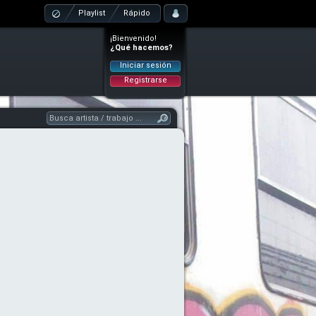
Playlist
Rápido
¡Bienvenido!
¿Qué hacemos?
Iniciar sesión
Registrarse