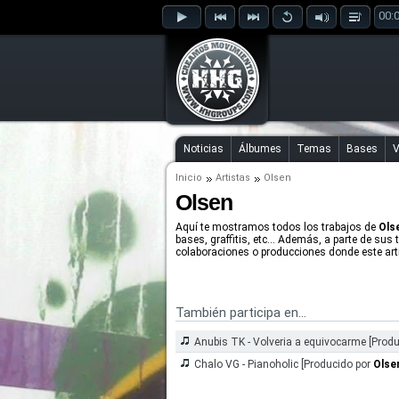
00:
Noticias
Álbumes
Temas
Bases
V
Inicio
Artistas
Olsen
Olsen
Aquí te mostramos todos los trabajos de
Ols
bases, graffitis, etc... Además, a parte de sus 
colaboraciones o producciones donde este arti
También participa en...
Anubis TK - Volveria a equivocarme [Prod
Chalo VG - Pianoholic [Producido por
Olse