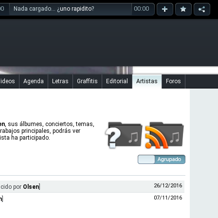
00
00:00
Nada cargado... ¿
uno rapidito
?
ideos
Agenda
Letras
Graffitis
Editorial
Artistas
Foros
en
, sus álbumes, conciertos, temas,
trabajos principales, podrás ver
sta ha participado.
26/12/2016
ucido por
Olsen
]
07/11/2016
n
]