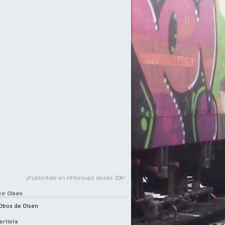
¡Publicítate en HHGroups desde 20€!
ir Olsen
Otros de Olsen
artista