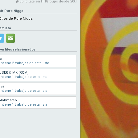
¡Publicítate en HHGroups desde 20€!
ir Pure Nigga
Otros de Pure Nigga
artista
perfiles relacionados
on
ntiene 2 trabajos de esta lista
AISER & MK (RQM)
ntiene 1 trabajo de esta lista
ova
ntiene 1 trabajo de esta lista
olohmateo
ntiene 1 trabajo de esta lista