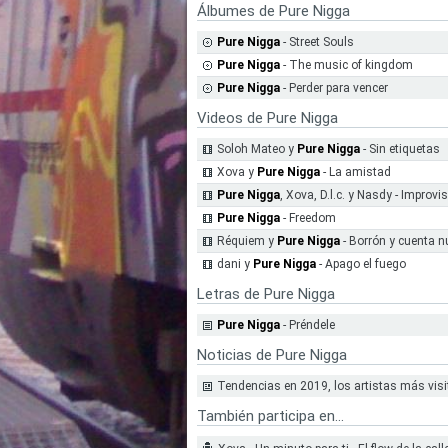
Álbumes de Pure Nigga
Pure Nigga
- Street Souls
Pure Nigga
- The music of kingdom
Pure Nigga
- Perder para vencer
Videos de Pure Nigga
Soloh Mateo y
Pure Nigga
- Sin etiquetas
Xova y
Pure Nigga
- La amistad
Pure Nigga
, Xova, D.l.c. y Nasdy - Improvi
Pure Nigga
- Freedom
Réquiem y
Pure Nigga
- Borrón y cuenta 
dani y
Pure Nigga
- Apago el fuego
Letras de Pure Nigga
Pure Nigga
- Préndele
Noticias de Pure Nigga
Tendencias en 2019, los artistas más vis
También participa en...