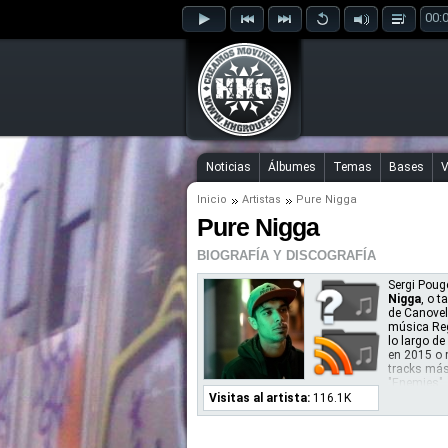
00:
Noticias
Álbumes
Temas
Bases
V
Inicio
Artistas
Pure Nigga
Pure Nigga
BIOGRAFÍA Y DISCOGRAFÍA
Sergi Poug
Nigga
, o 
de Canovel
música Reg
lo largo de
en 2015 o 
tracks más
"Enemies",
Visitas al artista:
116.1K