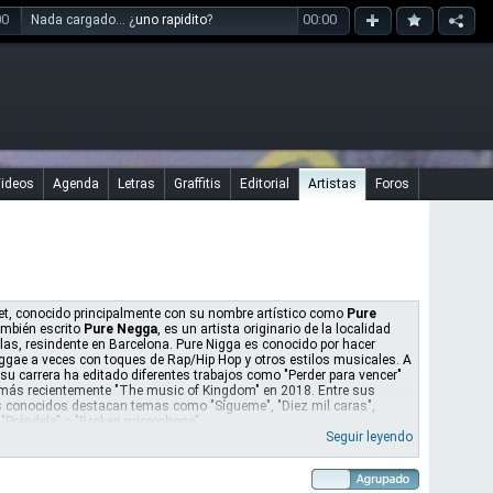
00
00:00
Nada cargado... ¿
uno rapidito
?
ideos
Agenda
Letras
Graffitis
Editorial
Artistas
Foros
et, conocido principalmente con su nombre artístico como
Pure
también escrito
Pure Negga
, es un artista originario de la localidad
las, resindente en Barcelona. Pure Nigga es conocido por hacer
gae a veces con toques de Rap/Hip Hop y otros estilos musicales. A
 su carrera ha editado diferentes trabajos como "Perder para vencer"
más recientemente "The music of Kingdom" en 2018. Entre sus
 conocidos destacan temas como "Sígueme", "Diez mil caras",
 "Préndele" o "Broken microphone".
Seguir leyendo